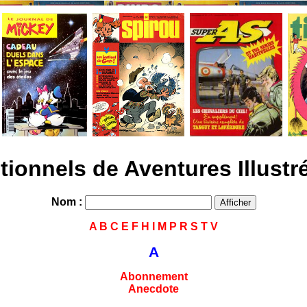
tionnels de Aventures Illust
Nom :
A
B
C
E
F
H
I
M
P
R
S
T
V
A
Abonnement
Anecdote