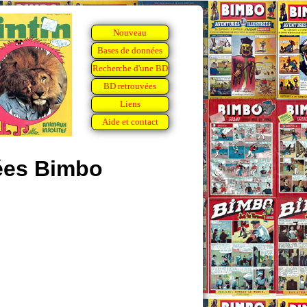
Nouveau
Bases de données
Recherche d'une BD
BD retrouvées
Liens
Aide et contact
rées Bimbo