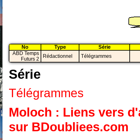
No
Type
Série
ABD Temps
Rédactionnel
Télégrammes
Futurs 2
Série
Télégrammes
Moloch : Liens vers d'
sur BDoubliees.com