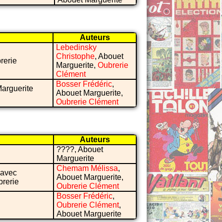
Auteurs
Lebedinsky
Christophe
, Abouet
rerie
Marguerite,
Oubrerie
Clément
Bosser Frédéric
,
Marguerite
Abouet Marguerite,
Oubrerie Clément
Auteurs
????, Abouet
Marguerite
Chemam Mélissa
,
 avec
Abouet Marguerite,
brerie
Oubrerie Clément
Bosser Frédéric
,
Oubrerie Clément
,
Abouet Marguerite