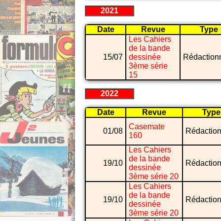
2021
Date
Revue
Type
Les Cahiers
de la bande
15/07
dessinée
Rédaction
3ème série
15
2022
Date
Revue
Type
Casemate
01/08
Rédaction
160
Les Cahiers
de la bande
19/10
Rédaction
dessinée
3ème série 20
Les Cahiers
de la bande
19/10
Rédaction
dessinée
3ème série 20