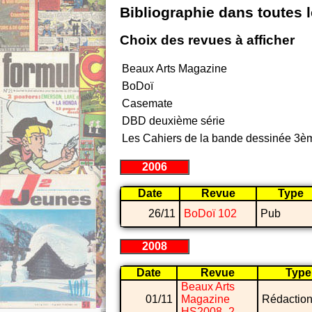
Bibliographie dans toutes 
Choix des revues à afficher
Beaux Arts Magazine
BoDoï
Casemate
DBD deuxième série
Les Cahiers de la bande dessinée 3èm
2006
Date
Revue
Type
26/11
BoDoï 102
Pub
2008
Date
Revue
Type
Beaux Arts
01/11
Magazine
Rédaction
HS2008_2