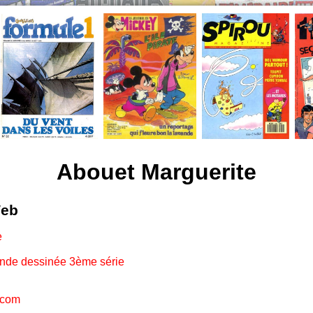
Abouet Marguerite
Web
e
ande dessinée 3ème série
.com