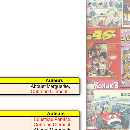
Auteurs
Abouet Marguerite,
Oubrerie Clément
Auteurs
Bousteau Fabrice
,
Oubrerie Clément
,
Abouet Marguerite