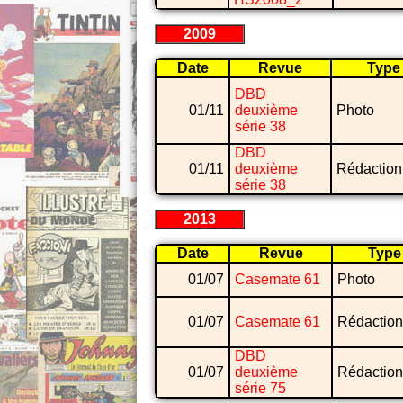
2009
Date
Revue
Type
DBD
01/11
deuxième
Photo
série 38
DBD
01/11
deuxième
Rédaction
série 38
2013
Date
Revue
Type
01/07
Casemate 61
Photo
01/07
Casemate 61
Rédaction
DBD
01/07
deuxième
Rédaction
série 75