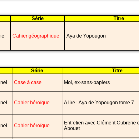
Série
Titre
nel
Cahier géographique
Aya de Yopougon
Série
Titre
nel
Case à case
Moi, ex-sans-papiers
nel
Cahier héroïque
A lire : Aya de Yopougon tome 7
Entretien avec Clément Oubrerie e
nel
Cahier héroïque
Abouet