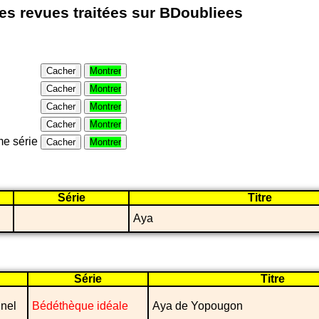
les revues traitées sur BDoubliees
Cacher
Montrer
Cacher
Montrer
Cacher
Montrer
Cacher
Montrer
e série
Cacher
Montrer
Série
Titre
Aya
Série
Titre
nel
Bédéthèque idéale
Aya de Yopougon