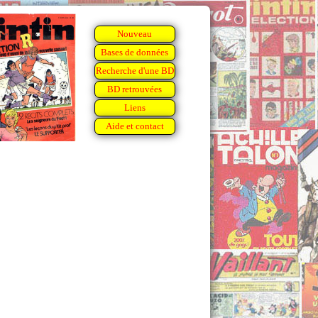
Nouveau
Bases de données
Recherche d'une BD
BD retrouvées
Liens
Aide et contact