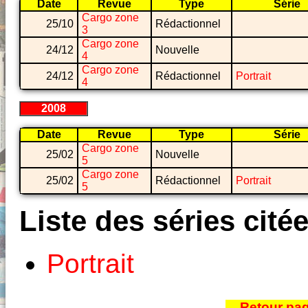
Date
Revue
Type
Série
Cargo zone
25/10
Rédactionnel
3
Cargo zone
24/12
Nouvelle
4
Cargo zone
24/12
Rédactionnel
Portrait
4
2008
Date
Revue
Type
Série
Cargo zone
25/02
Nouvelle
5
Cargo zone
25/02
Rédactionnel
Portrait
5
Liste des séries cité
Portrait
Retour pa