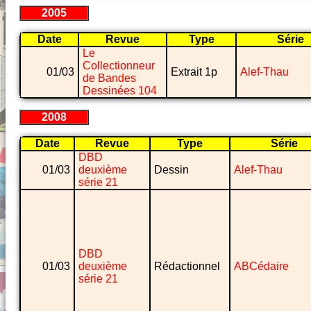
2005
Date
Revue
Type
Série
Le
Collectionneur
01/03
Extrait 1p
Alef-Thau
de Bandes
Dessinées 104
2008
Date
Revue
Type
Série
DBD
01/03
deuxième
Dessin
Alef-Thau
série 21
DBD
01/03
deuxième
Rédactionnel
ABCédaire
série 21