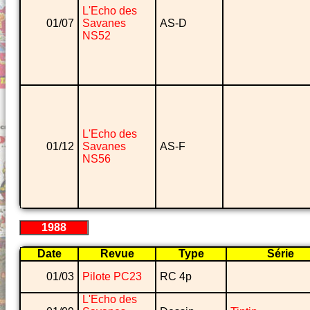
L'Echo des
01/07
Savanes
AS-D
NS52
L'Echo des
01/12
Savanes
AS-F
NS56
1988
Date
Revue
Type
Série
01/03
Pilote PC23
RC 4p
L'Echo des