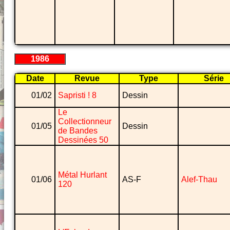
1986
Date
Revue
Type
Série
01/02
Sapristi ! 8
Dessin
Le
Collectionneur
01/05
Dessin
de Bandes
Dessinées 50
Métal Hurlant
01/06
AS-F
Alef-Thau
120