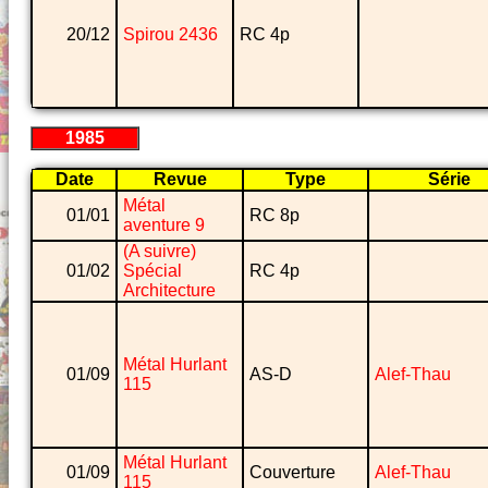
20/12
Spirou 2436
RC 4p
1985
Date
Revue
Type
Série
Métal
01/01
RC 8p
aventure 9
(A suivre)
01/02
Spécial
RC 4p
Architecture
Métal Hurlant
01/09
AS-D
Alef-Thau
115
Métal Hurlant
01/09
Couverture
Alef-Thau
115