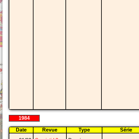
1984
Date
Revue
Type
Série