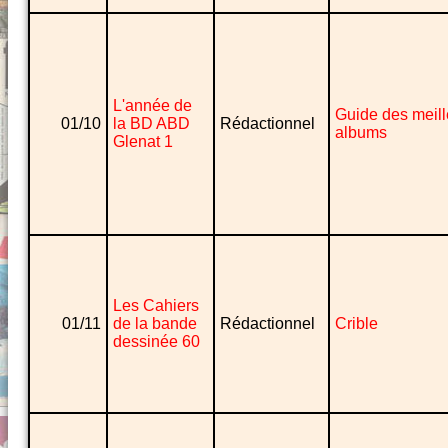
L'année de
Guide des meill
01/10
la BD ABD
Rédactionnel
albums
Glenat 1
Les Cahiers
01/11
de la bande
Rédactionnel
Crible
dessinée 60