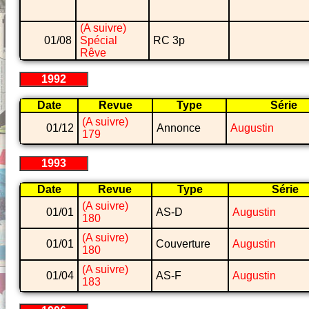
(A suivre)
01/08
Spécial
RC 3p
Rêve
1992
Date
Revue
Type
Série
(A suivre)
01/12
Annonce
Augustin
179
1993
Date
Revue
Type
Série
(A suivre)
01/01
AS-D
Augustin
180
(A suivre)
01/01
Couverture
Augustin
180
(A suivre)
01/04
AS-F
Augustin
183