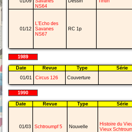
01/09
Savanes
Dessin
Tintin
NS64
L'Echo des
01/12
Savanes
RC 1p
NS67
1989
Date
Revue
Type
Série
01/01
Circus 126
Couverture
1990
Date
Revue
Type
Série
Histoire du Vie
01/03
Schtroumpf 5
Nouvelle
Vieux Schtrou