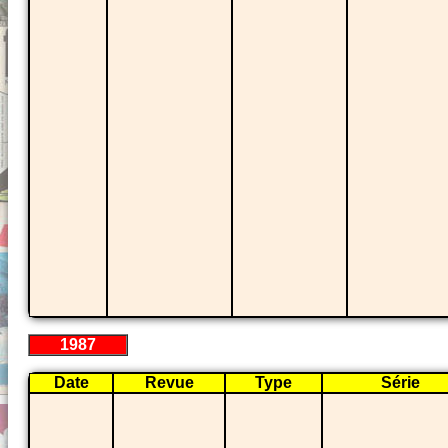
1987
Date
Revue
Type
Série