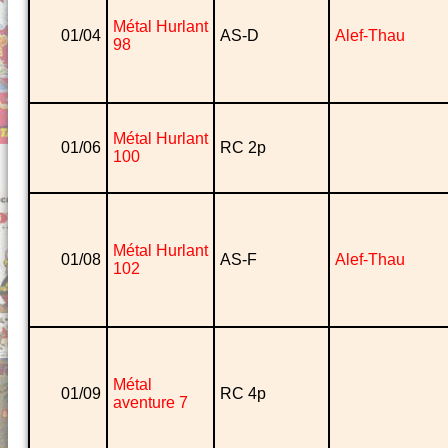
Métal Hurlant
01/04
AS-D
Alef-Thau
98
Métal Hurlant
01/06
RC 2p
100
Métal Hurlant
01/08
AS-F
Alef-Thau
102
Métal
01/09
RC 4p
aventure 7