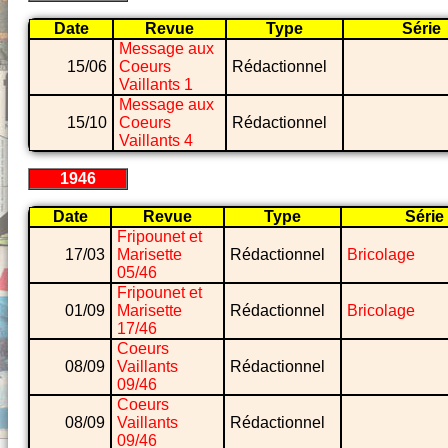
Date
Revue
Type
Série
Message aux
15/06
Coeurs
Rédactionnel
Vaillants 1
Message aux
15/10
Coeurs
Rédactionnel
Vaillants 4
1946
Date
Revue
Type
Série
Fripounet et
17/03
Marisette
Rédactionnel
Bricolage
05/46
Fripounet et
01/09
Marisette
Rédactionnel
Bricolage
17/46
Coeurs
08/09
Vaillants
Rédactionnel
09/46
Coeurs
08/09
Vaillants
Rédactionnel
09/46