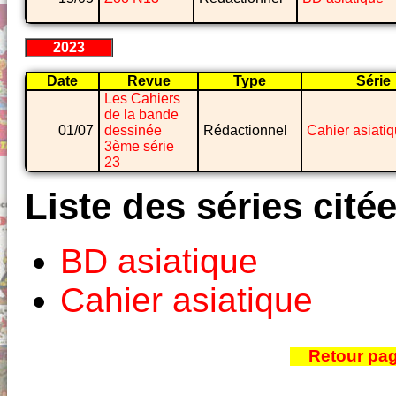
2023
Date
Revue
Type
Série
Les Cahiers
de la bande
01/07
dessinée
Rédactionnel
Cahier asiati
3ème série
23
Liste des séries cité
BD asiatique
Cahier asiatique
Retour pa