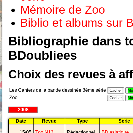
Mémoire de Zoo
Biblio et albums sur
Bibliographie dans to
BDoubliees
Choix des revues à aff
Les Cahiers de la bande dessinée 3ème série
Cacher
Mo
Zoo
Cacher
Mo
2008
Date
Revue
Type
Série
15/05
Zoo N13
Rédactionnel
BD asiatique