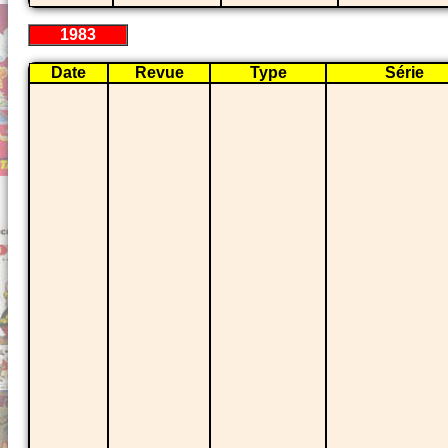
1983
Date
Revue
Type
Série