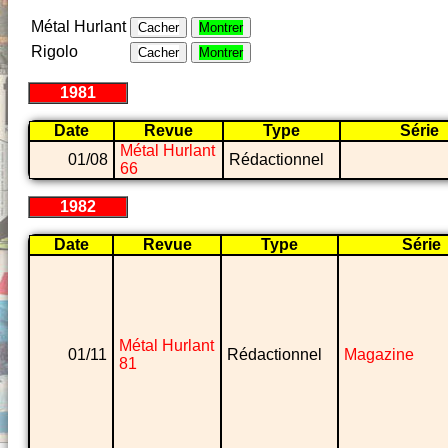
Métal Hurlant
Cacher
Montrer
Rigolo
Cacher
Montrer
1981
Date
Revue
Type
Série
Métal Hurlant
01/08
Rédactionnel
66
1982
Date
Revue
Type
Série
Métal Hurlant
01/11
Rédactionnel
Magazine
81