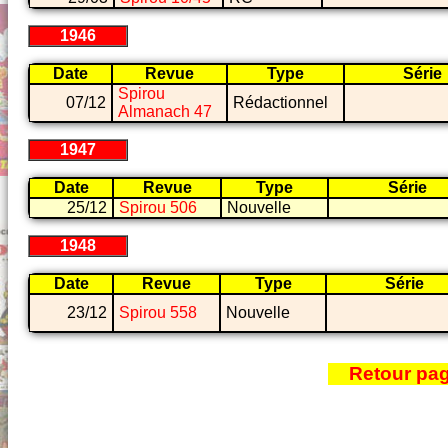
1946
Date
Revue
Type
Série
Spirou
07/12
Rédactionnel
Almanach 47
1947
Date
Revue
Type
Série
25/12
Spirou 506
Nouvelle
1948
Date
Revue
Type
Série
23/12
Spirou 558
Nouvelle
Retour pa