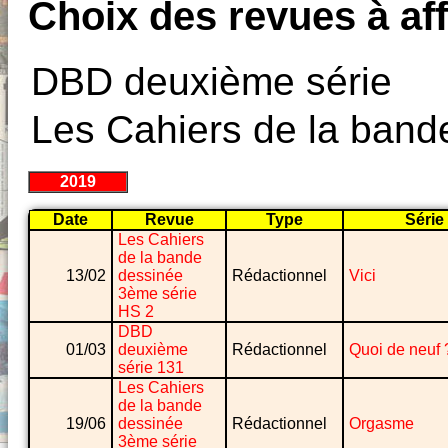
Choix des revues à aff
DBD deuxième série
Les Cahiers de la band
2019
Date
Revue
Type
Série
Les Cahiers
de la bande
13/02
dessinée
Rédactionnel
Vici
3ème série
HS 2
DBD
01/03
deuxième
Rédactionnel
Quoi de neuf 
série 131
Les Cahiers
de la bande
19/06
dessinée
Rédactionnel
Orgasme
3ème série