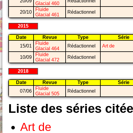
20/09
Rédactionnel
Glacial 460
Fluide
20/10
Rédactionnel
Glacial 461
2015
Date
Revue
Type
Série
Fluide
15/01
Rédactionnel
Art de
Glacial 464
Fluide
10/09
Rédactionnel
Glacial 472
2018
Date
Revue
Type
Série
Fluide
07/06
Rédactionnel
Glacial 505
Liste des séries cité
Art de