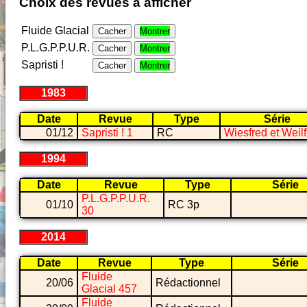
Choix des revues à afficher
Fluide Glacial
Cacher
Montrer
P.L.G.P.P.U.R.
Cacher
Montrer
Sapristi !
Cacher
Montrer
1983
Date
Revue
Type
Série
01/12
Sapristi ! 1
RC
Wiesfred et Weilf
1994
Date
Revue
Type
Série
P.L.G.P.P.U.R.
01/10
RC 3p
30
2014
Date
Revue
Type
Série
Fluide
20/06
Rédactionnel
Glacial 457
Fluide