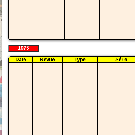
1975
Date
Revue
Type
Série