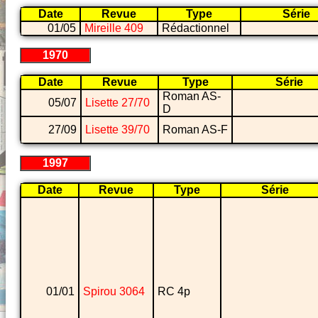
Date
Revue
Type
Série
01/05
Mireille 409
Rédactionnel
1970
Date
Revue
Type
Série
Roman AS-
05/07
Lisette 27/70
D
27/09
Lisette 39/70
Roman AS-F
1997
Date
Revue
Type
Série
01/01
Spirou 3064
RC 4p