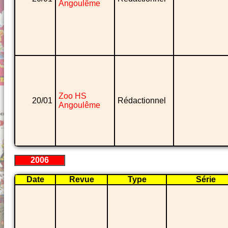
Angoulême
Zoo HS
20/01
Rédactionnel
Angoulême
2006
Date
Revue
Type
Série