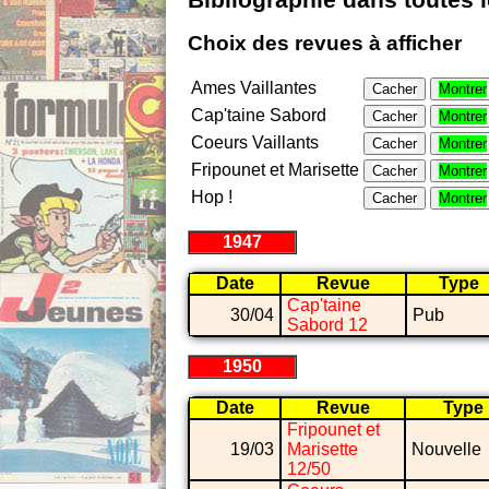
Bibliographie dans toutes 
Choix des revues à afficher
Ames Vaillantes
Cacher
Montrer
Cap'taine Sabord
Cacher
Montrer
Coeurs Vaillants
Cacher
Montrer
Fripounet et Marisette
Cacher
Montrer
Hop !
Cacher
Montrer
1947
Date
Revue
Type
Cap'taine
30/04
Pub
Sabord 12
1950
Date
Revue
Type
Fripounet et
19/03
Marisette
Nouvelle
12/50