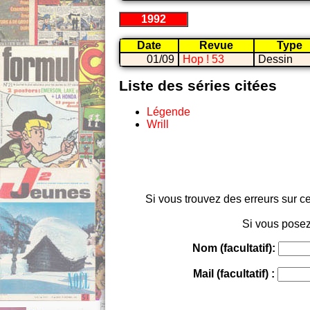
1992
Date
Revue
Type
01/09
Hop ! 53
Dessin
Liste des séries citées
Légende
Wrill
Si vous trouvez des erreurs sur ce
Si vous posez
Nom (facultatif):
Mail (facultatif) :