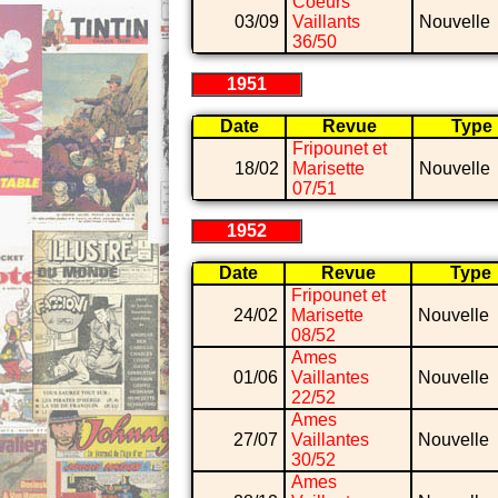
Coeurs
03/09
Vaillants
Nouvelle
36/50
1951
Date
Revue
Type
Fripounet et
18/02
Marisette
Nouvelle
07/51
1952
Date
Revue
Type
Fripounet et
24/02
Marisette
Nouvelle
08/52
Ames
01/06
Vaillantes
Nouvelle
22/52
Ames
27/07
Vaillantes
Nouvelle
30/52
Ames