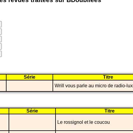
les revues traitées sur BDoubliees
Série
Titre
Wrill vous parle au micro de radio-l
Série
Titre
Le rossignol et le coucou