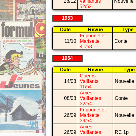
28/12
Vaillantes
Nouvelle
52/52
1953
Date
Revue
Type
Fripounet et
11/10
Marisette
Conte
41/53
1954
Date
Revue
Type
Coeurs
14/03
Vaillants
Nouvelle
11/54
Ames
08/08
Vaillantes
Conte
32/54
Fripounet et
26/09
Marisette
Nouvelle
39/54
Ames
26/09
Vaillantes
RC 1p