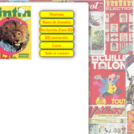
Nouveau
Bases de données
Recherche d'une BD
BD retrouvées
Liens
Aide et contact