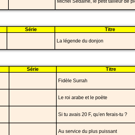
Michel Sedaine, le petit tailleur de p
Série
Titre
La légende du donjon
Série
Titre
Fidèle Surrah
Le roi arabe et le poète
Si tu avais 20 F, qu'en ferais-tu ?
Au service du plus puissant