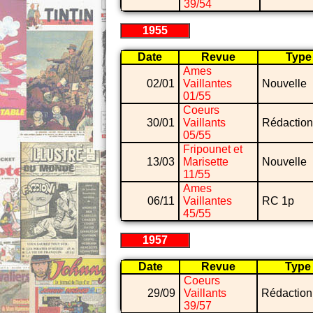
39/54
1955
Date
Revue
Type
Ames
02/01
Vaillantes
Nouvelle
01/55
Coeurs
30/01
Vaillants
Rédaction
05/55
Fripounet et
13/03
Marisette
Nouvelle
11/55
Ames
06/11
Vaillantes
RC 1p
45/55
1957
Date
Revue
Type
Coeurs
29/09
Vaillants
Rédaction
39/57