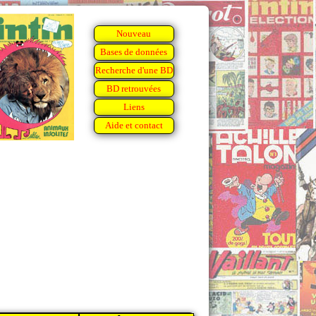
Nouveau
Bases de données
Recherche d'une BD
BD retrouvées
Liens
Aide et contact