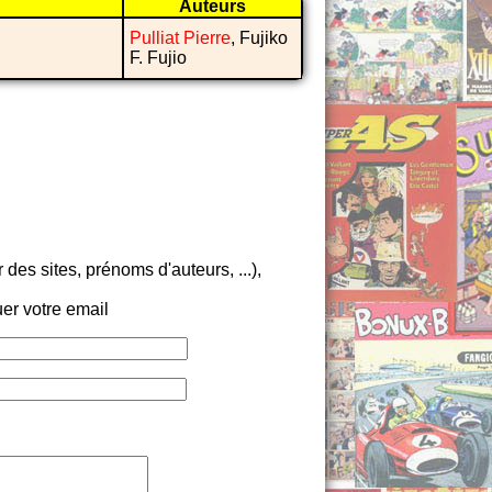
Auteurs
Pulliat Pierre
, Fujiko
F. Fujio
es sites, prénoms d'auteurs, ...),
er votre email