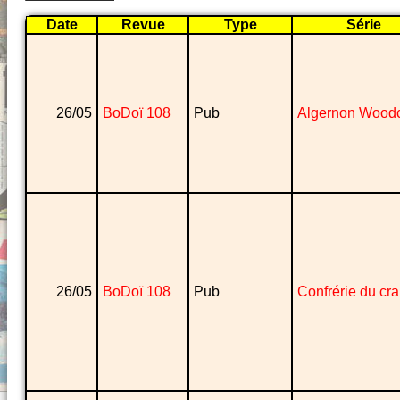
Date
Revue
Type
Série
26/05
BoDoï 108
Pub
Algernon Wood
26/05
BoDoï 108
Pub
Confrérie du cr