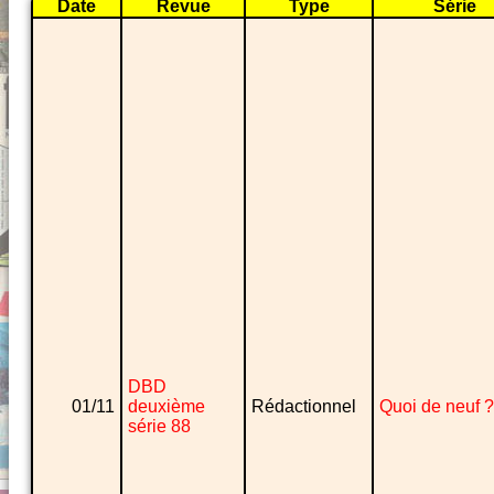
Date
Revue
Type
Série
DBD
01/11
deuxième
Rédactionnel
Quoi de neuf ?
série 88