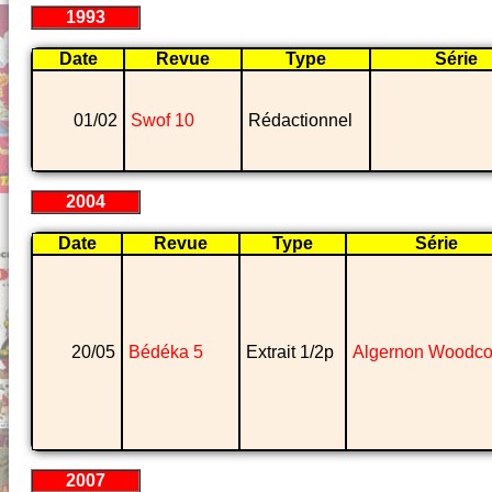
1993
Date
Revue
Type
Série
01/02
Swof 10
Rédactionnel
2004
Date
Revue
Type
Série
20/05
Bédéka 5
Extrait 1/2p
Algernon Woodc
2007