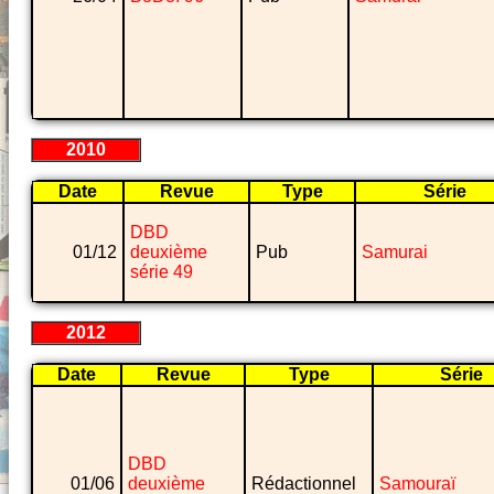
2010
Date
Revue
Type
Série
DBD
01/12
deuxième
Pub
Samurai
série 49
2012
Date
Revue
Type
Série
DBD
01/06
deuxième
Rédactionnel
Samouraï