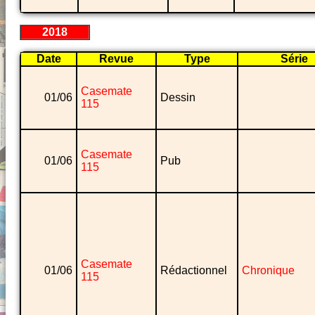
2018
Date
Revue
Type
Série
Casemate
01/06
Dessin
115
Casemate
01/06
Pub
115
Casemate
01/06
Rédactionnel
Chronique
115