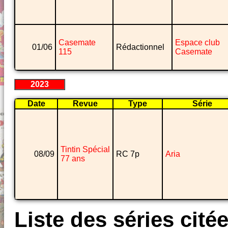
Casemate
Espace club
01/06
Rédactionnel
115
Casemate
2023
Date
Revue
Type
Série
Tintin Spécial
08/09
RC 7p
Aria
77 ans
Liste des séries cité