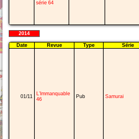
série 64
2014
Date
Revue
Type
Série
L'Immanquable
01/11
Pub
Samurai
46