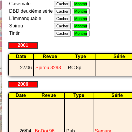
Casemate
Cacher
Montrer
DBD deuxième série
Cacher
Montrer
L'Immanquable
Cacher
Montrer
Spirou
Cacher
Montrer
Tintin
Cacher
Montrer
2001
Date
Revue
Type
Série
27/06
Spirou 3298
RC 8p
2006
Date
Revue
Type
Série
26/04
BoDoï 96
Pub
Samurai