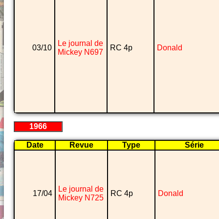
Le journal de
03/10
RC 4p
Donald
Mickey N697
1966
Date
Revue
Type
Série
Le journal de
17/04
RC 4p
Donald
Mickey N725