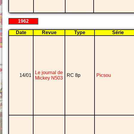
1962
Date
Revue
Type
Série
Le journal de
14/01
RC 8p
Picsou
Mickey N503