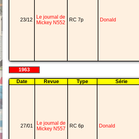
Le journal de
23/12
RC 7p
Donald
Mickey N552
1963
Date
Revue
Type
Série
Le journal de
27/01
RC 6p
Donald
Mickey N557