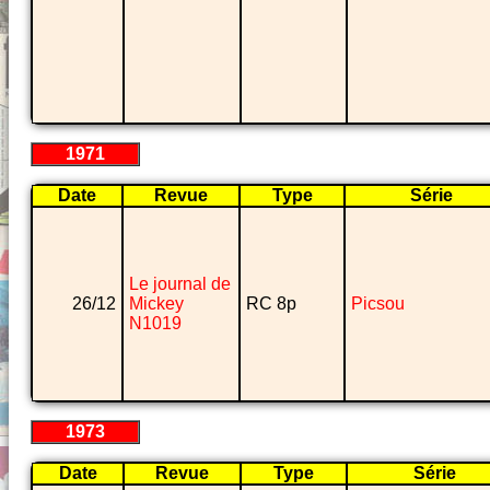
1971
Date
Revue
Type
Série
Le journal de
26/12
Mickey
RC 8p
Picsou
N1019
1973
Date
Revue
Type
Série