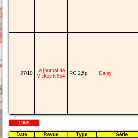
Le journal de
27/10
RC 2,5p
Daisy
Mickey N854
1969
Date
Revue
Type
Série