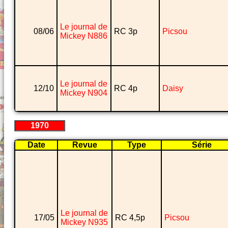
Le journal de
08/06
RC 3p
Picsou
Mickey N886
Le journal de
12/10
RC 4p
Daisy
Mickey N904
1970
Date
Revue
Type
Série
Le journal de
17/05
RC 4,5p
Picsou
Mickey N935