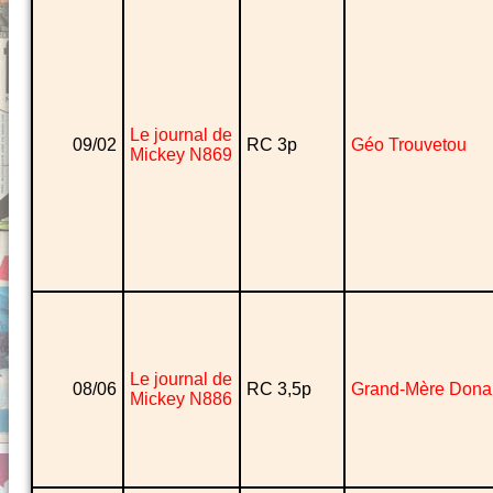
Le journal de
09/02
RC 3p
Géo Trouvetou
Mickey N869
Le journal de
08/06
RC 3,5p
Grand-Mère Dona
Mickey N886