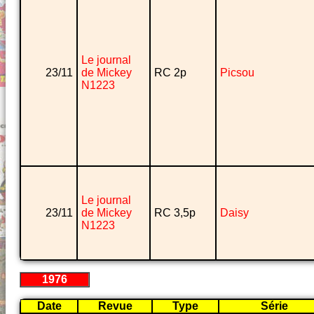
Le journal
23/11
de Mickey
RC 2p
Picsou
N1223
Le journal
23/11
de Mickey
RC 3,5p
Daisy
N1223
1976
Date
Revue
Type
Série