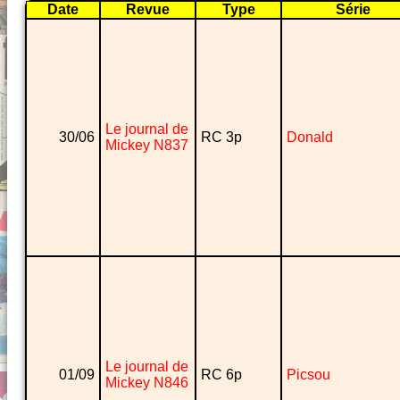
Date
Revue
Type
Série
Le journal de
30/06
RC 3p
Donald
Mickey N837
Le journal de
01/09
RC 6p
Picsou
Mickey N846