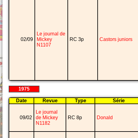
Le journal de
02/09
Mickey
RC 3p
Castors juniors
N1107
1975
Date
Revue
Type
Série
Le journal
09/02
de Mickey
RC 8p
Donald
N1182