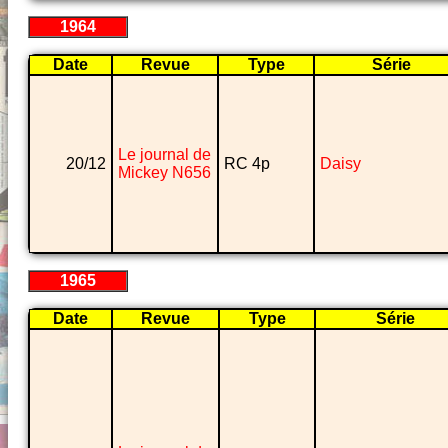
1964
Date
Revue
Type
Série
Le journal de
20/12
RC 4p
Daisy
Mickey N656
1965
Date
Revue
Type
Série