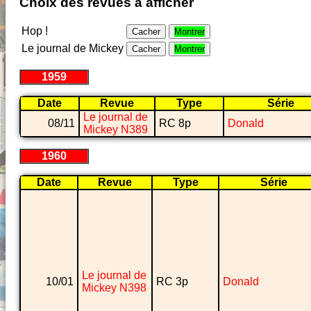
Choix des revues à afficher
Hop !
Cacher
Montrer
Le journal de Mickey
Cacher
Montrer
1959
Date
Revue
Type
Série
Le journal de
08/11
RC 8p
Donald
Mickey N389
1960
Date
Revue
Type
Série
Le journal de
10/01
RC 3p
Donald
Mickey N398