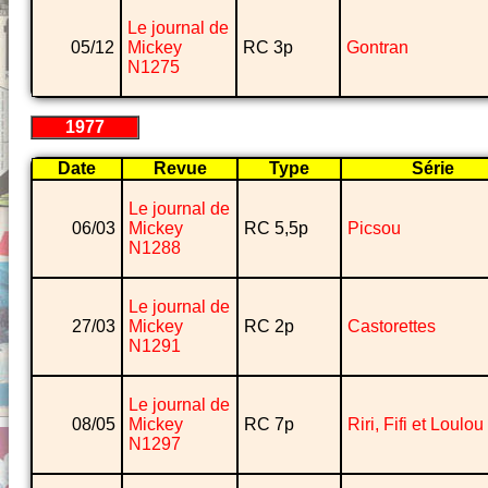
Le journal de
05/12
Mickey
RC 3p
Gontran
N1275
1977
Date
Revue
Type
Série
Le journal de
06/03
Mickey
RC 5,5p
Picsou
N1288
Le journal de
27/03
Mickey
RC 2p
Castorettes
N1291
Le journal de
08/05
Mickey
RC 7p
Riri, Fifi et Loulou
N1297