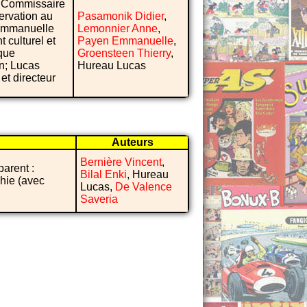
, Commissaire
ervation au
Pasamonik Didier
,
 Emmanuelle
Lemonnier Anne
,
 culturel et
Payen Emmanuelle
,
que
Groensteen Thierry
,
en; Lucas
Hureau Lucas
et directeur
Auteurs
Bernière Vincent
,
parent :
Bilal Enki
, Hureau
phie (avec
Lucas,
De Valence
Saveria