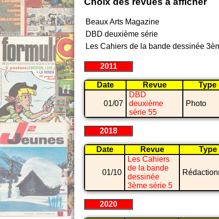
Choix des revues à afficher
Beaux Arts Magazine
DBD deuxième série
Les Cahiers de la bande dessinée 3èm
2011
Date
Revue
Type
DBD
01/07
deuxième
Photo
série 55
2018
Date
Revue
Type
Les Cahiers
de la bande
01/10
Rédaction
dessinée
3ème série 5
2020