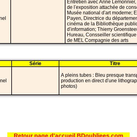
Entretien avec Anne Lemonnier
de l'exposition attachée de cons
Musée national d'art moderne;
nel
Payen, Directrice du département
cinéma de la Bibliothèque publi
d'information; Thierry Groenste
Hureau, Consseiller scientifique 
de MEL Compagnie des arts
Série
Titre
A pleins tubes : Bleu presque trans
nel
production en direct d'une lithogra
photos)
Retour page d'accueil BDoubliees.com