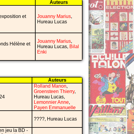
Auteurs
exposition et
Jouanny Marius
,
Hureau Lucas
Jouanny Marius
,
Fonds Hélène et
Hureau Lucas,
Bilal
Enki
Auteurs
Rolland Manon
,
Groensteen Thierry
,
024
Hureau Lucas,
Lemonnier Anne
,
Payen Emmanuelle
????, Hureau Lucas
en jeu la BD -