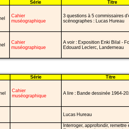
Série
Titre
Cahier
3 questions à 5 commissaires d'
nel
muséographique
scénographes : Lucas Hureau
Cahier
A voir : Exposition Enki Bilal - 
nel
muséographique
Edouard Leclerc, Landerneau
Série
Titre
Cahier
nel
A lire : Bande dessinée 1964-2
muséographique
Lucas Hureau
Interroger, approfondir, remettre 