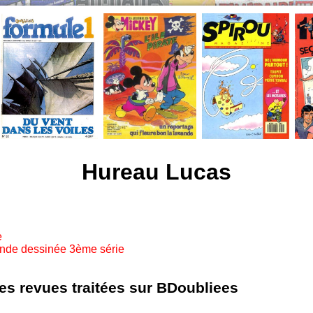
Hureau Lucas
e
ande dessinée 3ème série
les revues traitées sur BDoubliees