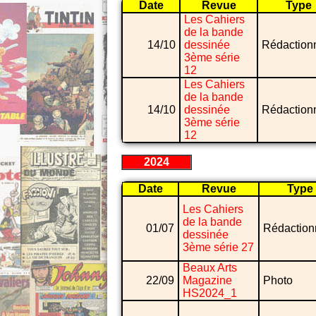
Date
Revue
Type
Les Cahiers
de la bande
14/10
dessinée
Rédaction
3ème série
12
Les Cahiers
de la bande
14/10
dessinée
Rédaction
3ème série
12
2024
Date
Revue
Type
Les Cahiers
de la bande
01/07
Rédaction
dessinée
3ème série 27
Beaux Arts
22/09
Magazine
Photo
HS2024_1