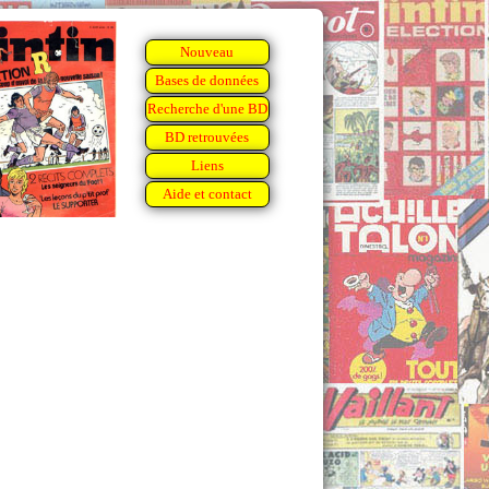
Nouveau
Bases de données
Recherche d'une BD
BD retrouvées
Liens
Aide et contact