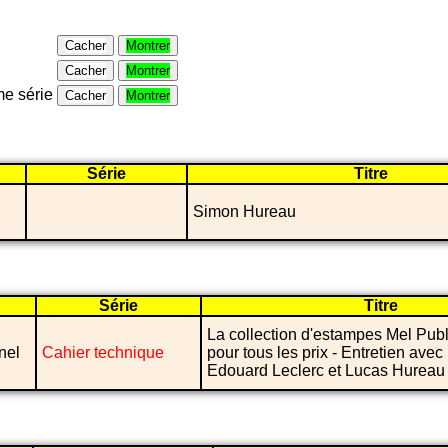
Cacher
Montrer
Cacher
Montrer
e série
Cacher
Montrer
Série
Titre
Simon Hureau
Série
Titre
La collection d'estampes Mel Publi
nel
Cahier technique
pour tous les prix - Entretien avec
Edouard Leclerc et Lucas Hureau