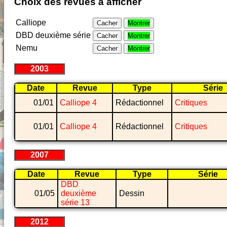
Choix des revues à afficher
Calliope
Cacher
Montrer
DBD deuxième série
Cacher
Montrer
Nemu
Cacher
Montrer
2003
Date
Revue
Type
Série
01/01
Calliope 4
Rédactionnel
Critiques
01/01
Calliope 4
Rédactionnel
Critiques
2007
Date
Revue
Type
Série
DBD
01/05
deuxième
Dessin
série 13
2012