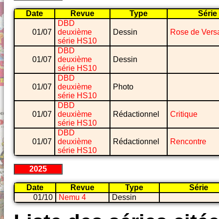
Date
Revue
Type
Série
DBD
01/07
deuxième
Dessin
Rose de Versa
série HS10
DBD
01/07
deuxième
Dessin
série HS10
DBD
01/07
deuxième
Photo
série HS10
DBD
01/07
deuxième
Rédactionnel
Critique
série HS10
DBD
01/07
deuxième
Rédactionnel
Rencontre
série HS10
2025
Date
Revue
Type
Série
01/10
Nemu 4
Dessin