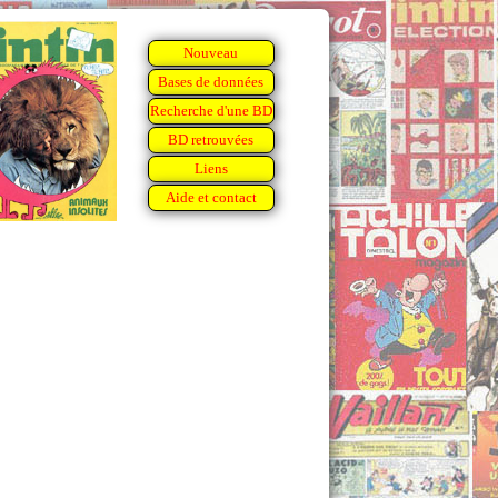
Nouveau
Bases de données
Recherche d'une BD
BD retrouvées
Liens
Aide et contact