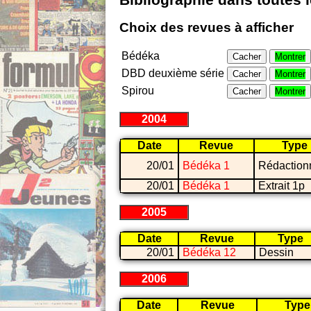
Bibliographie dans toutes 
Choix des revues à afficher
Bédéka
Cacher
Montrer
DBD deuxième série
Cacher
Montrer
Spirou
Cacher
Montrer
2004
Date
Revue
Type
20/01
Bédéka 1
Rédaction
20/01
Bédéka 1
Extrait 1p
2005
Date
Revue
Type
20/01
Bédéka 12
Dessin
2006
Date
Revue
Type