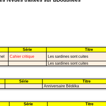
les revues traitées sur BDoubliees
Série
Titre
nel
Cahier critique
Les sardines sont cuites
Les sardines sont cuites
Série
Titre
Anniversaire Bédéka
Série
Titre