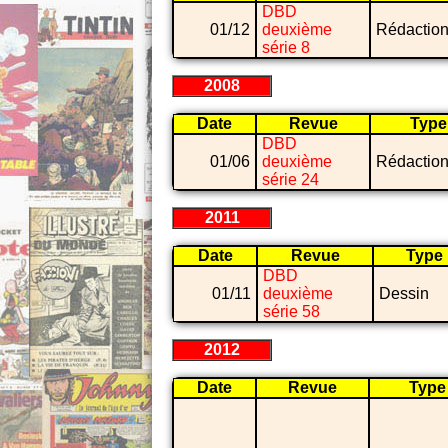
DBD
01/12
deuxième
Rédaction
série 8
2008
Date
Revue
Type
DBD
01/06
deuxième
Rédaction
série 24
2011
Date
Revue
Type
DBD
01/11
deuxième
Dessin
série 58
2012
Date
Revue
Type