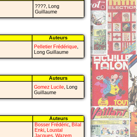
????, Long
Guillaume
Auteurs
Pelletier Frédérique
,
Long Guillaume
Auteurs
Gomez Lucile
, Long
Guillaume
Auteurs
Bosser Frédéric
,
Bilal
Enki
,
Loustal
Jacques
,
Wazem