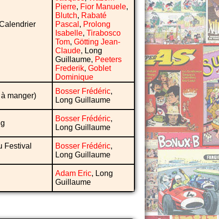
Pierre
,
Fior Manuele
,
Blutch
,
Rabaté
Calendrier
Pascal
,
Prolong
Isabelle
,
Tirabosco
Tom
,
Götting Jean-
Claude
, Long
Guillaume,
Peeters
Frederik
,
Goblet
Dominique
Bosser Frédéric
,
t à manger)
Long Guillaume
Bosser Frédéric
,
ng
Long Guillaume
u Festival
Bosser Frédéric
,
Long Guillaume
Adam Eric
, Long
Guillaume