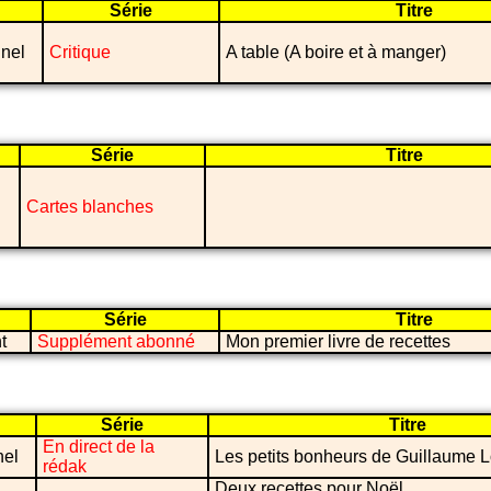
Série
Titre
nel
Critique
A table (A boire et à manger)
Série
Titre
Cartes blanches
Série
Titre
t
Supplément abonné
Mon premier livre de recettes
Série
Titre
En direct de la
nel
Les petits bonheurs de Guillaume 
rédak
Deux recettes pour Noël