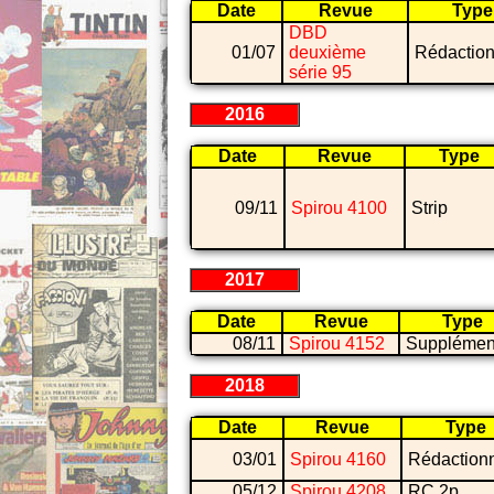
Date
Revue
Type
DBD
01/07
deuxième
Rédaction
série 95
2016
Date
Revue
Type
09/11
Spirou 4100
Strip
2017
Date
Revue
Type
08/11
Spirou 4152
Supplémen
2018
Date
Revue
Type
03/01
Spirou 4160
Rédaction
05/12
Spirou 4208
RC 2p