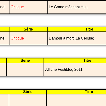
nel
Critique
Le Grand méchant Huit
Série
Titre
nel
Critique
L'amour à mort (La Cellule)
Série
Titre
Affiche Festiblog 2011
Série
Titre