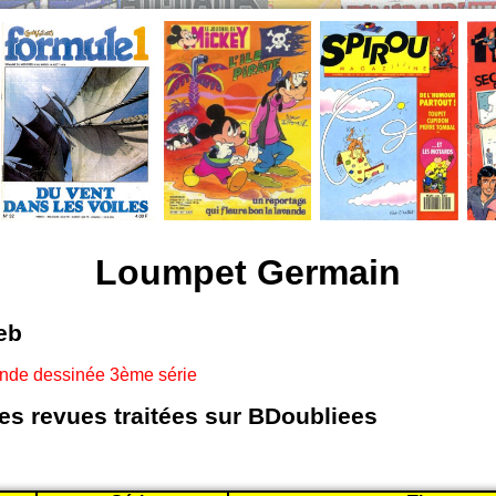
Loumpet Germain
eb
ande dessinée 3ème série
les revues traitées sur BDoubliees