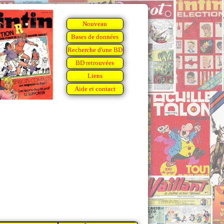
Nouveau
Bases de données
Recherche d'une BD
BD retrouvées
Liens
Aide et contact