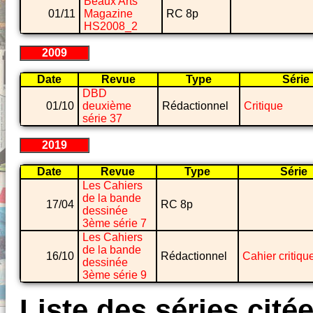
Beaux Arts
01/11
Magazine
RC 8p
HS2008_2
2009
Date
Revue
Type
Série
DBD
01/10
deuxième
Rédactionnel
Critique
série 37
2019
Date
Revue
Type
Série
Les Cahiers
de la bande
17/04
RC 8p
dessinée
3ème série 7
Les Cahiers
de la bande
16/10
Rédactionnel
Cahier critiqu
dessinée
3ème série 9
Liste des séries cité