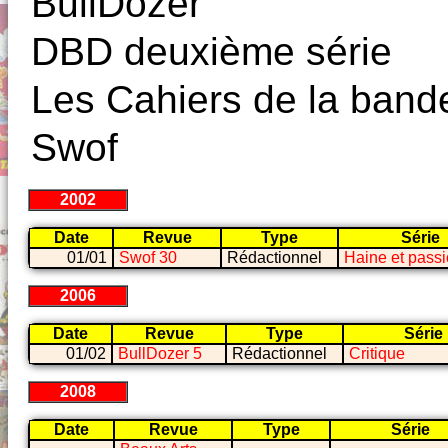
BullDozer
DBD deuxième série
Les Cahiers de la band
Swof
2002
Date
Revue
Type
Série
01/01
Swof 30
Rédactionnel
Haine et pass
2006
Date
Revue
Type
Série
01/02
BullDozer 5
Rédactionnel
Critique
2008
Date
Revue
Type
Série