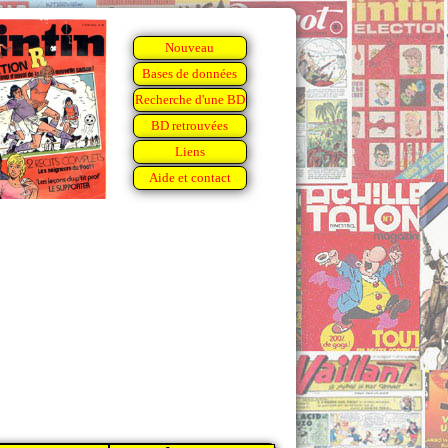
Nouveau
Bases de données
Recherche d'une BD
BD retrouvées
Liens
Aide et contact