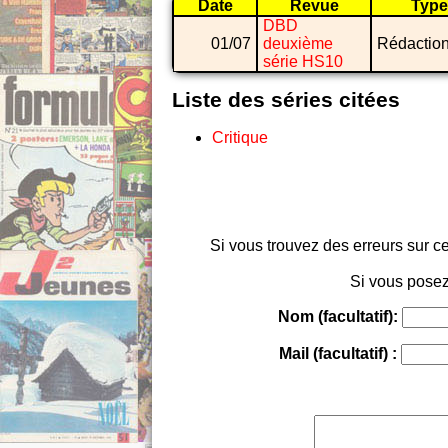
Date
Revue
Type
DBD
01/07
deuxième
Rédactio
série HS10
Liste des séries citées
Critique
Si vous trouvez des erreurs sur ce
Si vous posez
Nom (facultatif):
Mail (facultatif) :