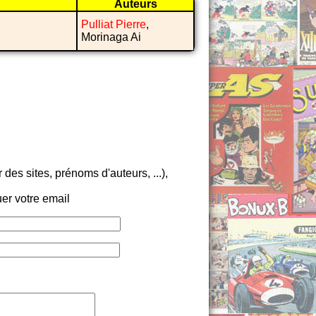
Auteurs
Pulliat Pierre
,
Morinaga Ai
es sites, prénoms d'auteurs, ...),
er votre email