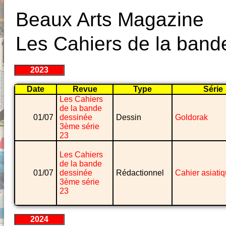
Beaux Arts Magazine
Les Cahiers de la band
2023
Date
Revue
Type
Série
Les Cahiers
de la bande
01/07
dessinée
Dessin
Goldorak
3ème série
23
Les Cahiers
de la bande
01/07
dessinée
Rédactionnel
Cahier asiati
3ème série
23
2024