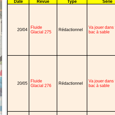
Date
Revue
Type
Série
Fluide
Va jouer dans 
20/04
Rédactionnel
Glacial 275
bac à sable
Fluide
Va jouer dans 
20/05
Rédactionnel
Glacial 276
bac à sable