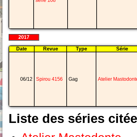
série 108
2017
Date
Revue
Type
Série
06/12
Spirou 4156
Gag
Atelier Mastodont
Liste des séries cité