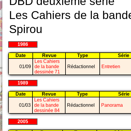
DBD deuxième série
Les Cahiers de la band
Spirou
1986
Date
Revue
Type
Série
Les Cahiers
01/09
de la bande
Rédactionnel
Entretien
dessinée 71
1989
Date
Revue
Type
Série
Les Cahiers
01/03
de la bande
Rédactionnel
Panorama
dessinée 84
2005