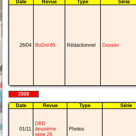
Date
Revue
Type
Série
26/04
BoDoï 85
Rédactionnel
Dossier
2008
Date
Revue
Type
Série
DBD
01/11
deuxième
Photos
série 28