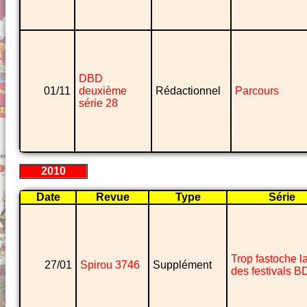
DBD
01/11
deuxième
Rédactionnel
Parcours
série 28
2010
Date
Revue
Type
Série
Trop fastoche la
27/01
Spirou 3746
Supplément
des festivals B