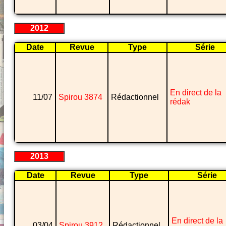
2012
Date
Revue
Type
Série
En direct de la
11/07
Spirou 3874
Rédactionnel
rédak
2013
Date
Revue
Type
Série
En direct de la
03/04
Spirou 3912
Rédactionnel