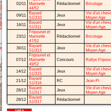
02/11
Marisette
Rédactionnel
Bricolage
44/52
Bayard
Vie d'un cheva
09/11
Jeux
S1/310
Moyen Age
Bayard
Vie d'un cheva
16/11
Jeux
S1/311
Moyen Age
Fripounet et
23/11
Marisette
Rédactionnel
Bricolage
47/52
Bayard
Vie d'un cheva
30/11
Jeux
S1/313
Moyen Age
Fripounet et
07/12
Marisette
Concours
Rallye Fripou
49/52
Bayard
Vie d'un cheva
14/12
Jeux
S1/315
Moyen Age
Bayard
21/12
RC
Jean-Pi
S1/316
Bayard
Vie d'un cheva
28/12
Jeux
S1/317
Moyen Age
Bayard
28/12
Rédactionnel
S1/317