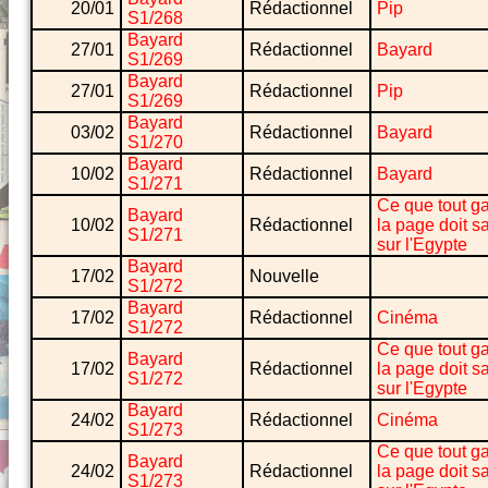
20/01
Rédactionnel
Pip
S1/268
Bayard
27/01
Rédactionnel
Bayard
S1/269
Bayard
27/01
Rédactionnel
Pip
S1/269
Bayard
03/02
Rédactionnel
Bayard
S1/270
Bayard
10/02
Rédactionnel
Bayard
S1/271
Ce que tout g
Bayard
10/02
Rédactionnel
la page doit s
S1/271
sur l'Egypte
Bayard
17/02
Nouvelle
S1/272
Bayard
17/02
Rédactionnel
Cinéma
S1/272
Ce que tout g
Bayard
17/02
Rédactionnel
la page doit s
S1/272
sur l'Egypte
Bayard
24/02
Rédactionnel
Cinéma
S1/273
Ce que tout g
Bayard
24/02
Rédactionnel
la page doit s
S1/273