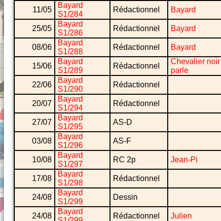
Bayard
11/05
Rédactionnel
Bayard
S1/284
Bayard
25/05
Rédactionnel
Bayard
S1/286
Bayard
08/06
Rédactionnel
Bayard
S1/288
Bayard
Chevalier noir
15/06
Rédactionnel
S1/289
parle
Bayard
22/06
Rédactionnel
S1/290
Bayard
20/07
Rédactionnel
S1/294
Bayard
27/07
AS-D
S1/295
Bayard
03/08
AS-F
S1/296
Bayard
10/08
RC 2p
Jean-Pi
S1/297
Bayard
17/08
Rédactionnel
S1/298
Bayard
24/08
Dessin
S1/299
Bayard
24/08
Rédactionnel
Julien
S1/299