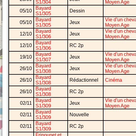
S1/304
Moyen Age
Bayard
05/10
Dessin
S1/305
Bayard
Vie d'un cheva
05/10
Jeux
S1/305
Moyen Age
Bayard
Vie d'un cheva
12/10
Jeux
S1/306
Moyen Age
Bayard
12/10
RC 2p
S1/306
Bayard
Vie d'un cheva
19/10
Jeux
S1/307
Moyen Age
Bayard
Vie d'un cheva
26/10
Jeux
S1/308
Moyen Age
Bayard
26/10
Rédactionnel
Cinéma
S1/308
Bayard
26/10
RC 2p
S1/308
Bayard
Vie d'un cheva
02/11
Jeux
S1/309
Moyen Age
Bayard
02/11
Nouvelle
S1/309
Bayard
02/11
RC 2p
S1/309
Fripounet et