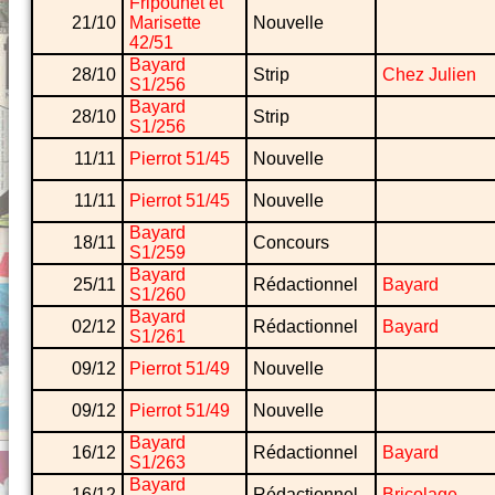
Fripounet et
21/10
Marisette
Nouvelle
42/51
Bayard
28/10
Strip
Chez Julien
S1/256
Bayard
28/10
Strip
S1/256
11/11
Pierrot 51/45
Nouvelle
11/11
Pierrot 51/45
Nouvelle
Bayard
18/11
Concours
S1/259
Bayard
25/11
Rédactionnel
Bayard
S1/260
Bayard
02/12
Rédactionnel
Bayard
S1/261
09/12
Pierrot 51/49
Nouvelle
09/12
Pierrot 51/49
Nouvelle
Bayard
16/12
Rédactionnel
Bayard
S1/263
Bayard
16/12
Rédactionnel
Bricolage