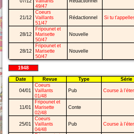
07/12
Vaillants
Rédactionnel
49/47
Coeurs
21/12
Vaillants
Rédactionnel
Si tu t'appelle
51/47
Fripounet et
28/12
Marisette
Nouvelle
50/47
Fripounet et
28/12
Marisette
Nouvelle
50/47
1948
Date
Revue
Type
Série
Coeurs
04/01
Vaillants
Pub
Course à l'éte
01/48
Fripounet et
11/01
Marisette
Conte
02/48
Coeurs
25/01
Vaillants
Pub
Course à l'éte
04/48