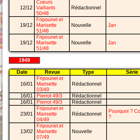
Coeurs
12/12
Vaillants
Rédactionnel
50/48
Fripounet et
19/12
Marisette
Nouvelle
Jan
51/48
Fripounet et
19/12
Marisette
Nouvelle
Jan
51/48
1949
Date
Revue
Type
Série
Fripounet et
16/01
Marisette
Rédactionnel
03/49
16/01
Pierrot 49/3
Rédactionnel
16/01
Pierrot 49/3
Rédactionnel
Fripounet et
Pourquoi ? C
23/01
Marisette
Rédactionnel
?
04/49
Fripounet et
13/02
Marisette
Nouvelle
07/49