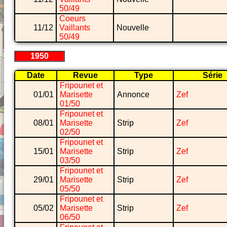
50/49
Coeurs
11/12
Vaillants
Nouvelle
50/49
1950
Date
Revue
Type
Série
Fripounet et
01/01
Marisette
Annonce
Zef
01/50
Fripounet et
08/01
Marisette
Strip
Zef
02/50
Fripounet et
15/01
Marisette
Strip
Zef
03/50
Fripounet et
29/01
Marisette
Strip
Zef
05/50
Fripounet et
05/02
Marisette
Strip
Zef
06/50