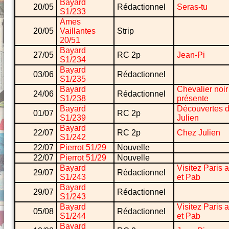
Bayard
20/05
Rédactionnel
Seras-tu
S1/233
Ames
20/05
Vaillantes
Strip
20/51
Bayard
27/05
RC 2p
Jean-Pi
S1/234
Bayard
03/06
Rédactionnel
S1/235
Bayard
Chevalier noir
24/06
Rédactionnel
S1/238
présente
Bayard
Découvertes 
01/07
RC 2p
S1/239
Julien
Bayard
22/07
RC 2p
Chez Julien
S1/242
22/07
Pierrot 51/29
Nouvelle
22/07
Pierrot 51/29
Nouvelle
Bayard
Visitez Paris 
29/07
Rédactionnel
S1/243
et Pab
Bayard
29/07
Rédactionnel
S1/243
Bayard
Visitez Paris 
05/08
Rédactionnel
S1/244
et Pab
Bayard