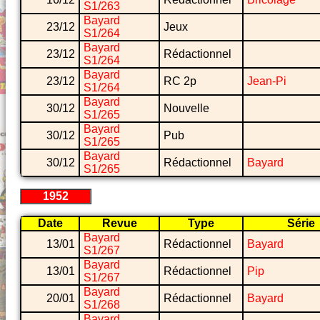
S1/263
Bayard
23/12
Jeux
S1/264
Bayard
23/12
Rédactionnel
S1/264
Bayard
23/12
RC 2p
Jean-Pi
S1/264
Bayard
30/12
Nouvelle
S1/265
Bayard
30/12
Pub
S1/265
Bayard
30/12
Rédactionnel
Bayard
S1/265
1952
Date
Revue
Type
Série
Bayard
13/01
Rédactionnel
Bayard
S1/267
Bayard
13/01
Rédactionnel
Pip
S1/267
Bayard
20/01
Rédactionnel
Bayard
S1/268
Bayard