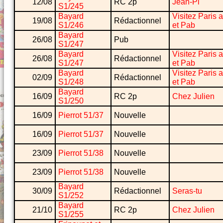
12/08
RC 2p
Jean-Pi
S1/245
Bayard
Visitez Paris 
19/08
Rédactionnel
S1/246
et Pab
Bayard
26/08
Pub
S1/247
Bayard
Visitez Paris 
26/08
Rédactionnel
S1/247
et Pab
Bayard
Visitez Paris 
02/09
Rédactionnel
S1/248
et Pab
Bayard
16/09
RC 2p
Chez Julien
S1/250
16/09
Pierrot 51/37
Nouvelle
16/09
Pierrot 51/37
Nouvelle
23/09
Pierrot 51/38
Nouvelle
23/09
Pierrot 51/38
Nouvelle
Bayard
30/09
Rédactionnel
Seras-tu
S1/252
Bayard
21/10
RC 2p
Chez Julien
S1/255