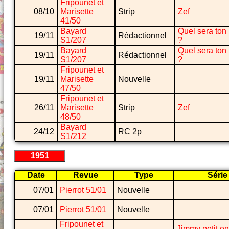
Fripounet et
08/10
Marisette
Strip
Zef
41/50
Bayard
Quel sera ton
19/11
Rédactionnel
S1/207
?
Bayard
Quel sera ton
19/11
Rédactionnel
S1/207
?
Fripounet et
19/11
Marisette
Nouvelle
47/50
Fripounet et
26/11
Marisette
Strip
Zef
48/50
Bayard
24/12
RC 2p
S1/212
1951
Date
Revue
Type
Série
07/01
Pierrot 51/01
Nouvelle
07/01
Pierrot 51/01
Nouvelle
Fripounet et
Jimmy petit en