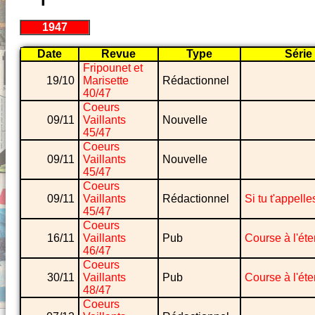
1947
Date
Revue
Type
Série
Fripounet et
19/10
Marisette
Rédactionnel
40/47
Coeurs
09/11
Vaillants
Nouvelle
45/47
Coeurs
09/11
Vaillants
Nouvelle
45/47
Coeurs
09/11
Vaillants
Rédactionnel
Si tu t'appelle
45/47
Coeurs
16/11
Vaillants
Pub
Course à l'ét
46/47
Coeurs
30/11
Vaillants
Pub
Course à l'ét
48/47
Coeurs