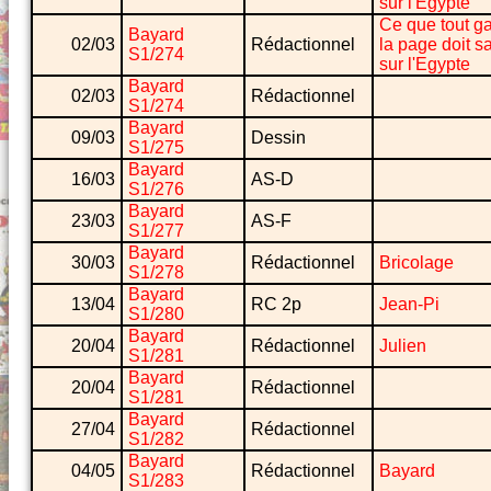
sur l'Egypte
Ce que tout g
Bayard
02/03
Rédactionnel
la page doit s
S1/274
sur l'Egypte
Bayard
02/03
Rédactionnel
S1/274
Bayard
09/03
Dessin
S1/275
Bayard
16/03
AS-D
S1/276
Bayard
23/03
AS-F
S1/277
Bayard
30/03
Rédactionnel
Bricolage
S1/278
Bayard
13/04
RC 2p
Jean-Pi
S1/280
Bayard
20/04
Rédactionnel
Julien
S1/281
Bayard
20/04
Rédactionnel
S1/281
Bayard
27/04
Rédactionnel
S1/282
Bayard
04/05
Rédactionnel
Bayard
S1/283