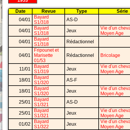
1953
Date
Revue
Type
Série
Bayard
04/01
AS-D
S1/318
Bayard
Vie d'un cheva
04/01
Jeux
S1/318
Moyen Age
Bayard
04/01
Rédactionnel
S1/318
Fripounet et
04/01
Marisette
Rédactionnel
Bricolage
01/53
Bayard
Vie d'un cheva
11/01
Jeux
S1/319
Moyen Age
Bayard
18/01
AS-F
S1/320
Bayard
Vie d'un cheva
18/01
Jeux
S1/320
Moyen Age
Bayard
25/01
AS-D
S1/321
Bayard
Vie d'un cheva
25/01
Jeux
S1/321
Moyen Age
Bayard
Vie d'un cheva
01/02
Jeux
S1/322
Moyen Age