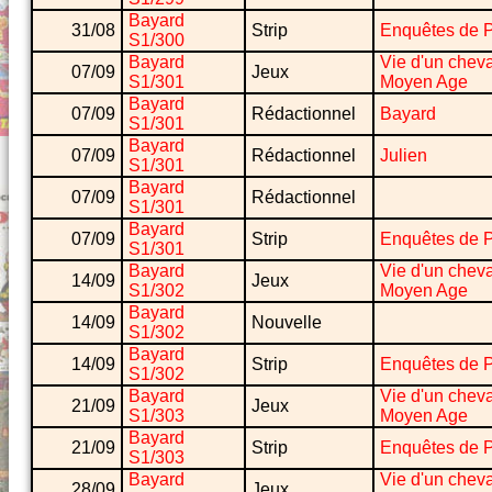
Bayard
31/08
Strip
Enquêtes de 
S1/300
Bayard
Vie d'un cheva
07/09
Jeux
S1/301
Moyen Age
Bayard
07/09
Rédactionnel
Bayard
S1/301
Bayard
07/09
Rédactionnel
Julien
S1/301
Bayard
07/09
Rédactionnel
S1/301
Bayard
07/09
Strip
Enquêtes de 
S1/301
Bayard
Vie d'un cheva
14/09
Jeux
S1/302
Moyen Age
Bayard
14/09
Nouvelle
S1/302
Bayard
14/09
Strip
Enquêtes de 
S1/302
Bayard
Vie d'un cheva
21/09
Jeux
S1/303
Moyen Age
Bayard
21/09
Strip
Enquêtes de 
S1/303
Bayard
Vie d'un cheva
28/09
Jeux