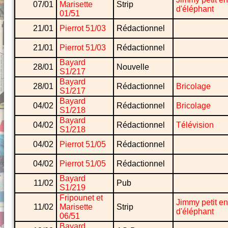
07/01
Marisette
Strip
d'éléphant
01/51
21/01
Pierrot 51/03
Rédactionnel
21/01
Pierrot 51/03
Rédactionnel
Bayard
28/01
Nouvelle
S1/217
Bayard
28/01
Rédactionnel
Bricolage
S1/217
Bayard
04/02
Rédactionnel
Bricolage
S1/218
Bayard
04/02
Rédactionnel
Télévision
S1/218
04/02
Pierrot 51/05
Rédactionnel
04/02
Pierrot 51/05
Rédactionnel
Bayard
11/02
Pub
S1/219
Fripounet et
Jimmy petit en
11/02
Marisette
Strip
d'éléphant
06/51
Bayard