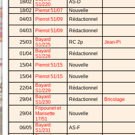
18/02
AS-D
S1/220
18/02
Pierrot 51/07
Nouvelle
04/03
Pierrot 51/09
Rédactionnel
04/03
Pierrot 51/09
Rédactionnel
Bayard
25/03
RC 2p
Jean-Pi
S1/225
Bayard
01/04
Rédactionnel
S1/226
15/04
Pierrot 51/15
Nouvelle
15/04
Pierrot 51/15
Nouvelle
Bayard
22/04
Rédactionnel
S1/229
Bayard
29/04
Rédactionnel
Bricolage
S1/230
Fripounet et
29/04
Marisette
Nouvelle
17/51
Bayard
06/05
AS-F
S1/231