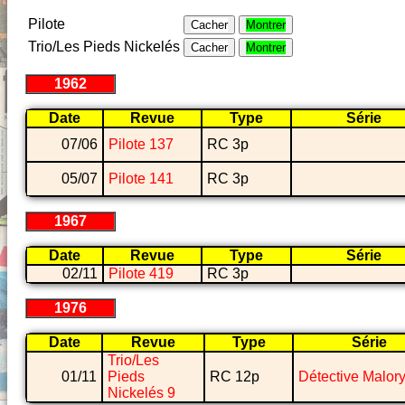
Pilote
Cacher
Montrer
Trio/Les Pieds Nickelés
Cacher
Montrer
1962
Date
Revue
Type
Série
07/06
Pilote 137
RC 3p
05/07
Pilote 141
RC 3p
1967
Date
Revue
Type
Série
02/11
Pilote 419
RC 3p
1976
Date
Revue
Type
Série
Trio/Les
01/11
Pieds
RC 12p
Détective Malor
Nickelés 9