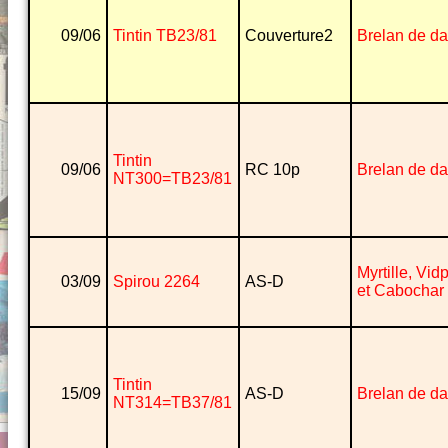
09/06
Tintin TB23/81
Couverture2
Brelan de d
Tintin
09/06
RC 10p
Brelan de d
NT300=TB23/81
Myrtille, Vi
03/09
Spirou 2264
AS-D
et Cabochar
Tintin
15/09
AS-D
Brelan de d
NT314=TB37/81