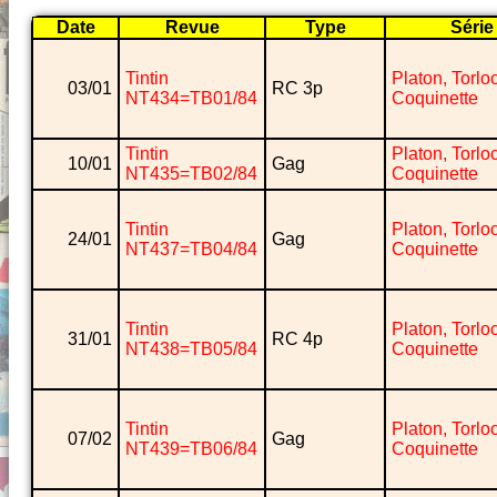
Date
Revue
Type
Série
Tintin
Platon, Torlo
03/01
RC 3p
NT434=TB01/84
Coquinette
Tintin
Platon, Torlo
10/01
Gag
NT435=TB02/84
Coquinette
Tintin
Platon, Torlo
24/01
Gag
NT437=TB04/84
Coquinette
Tintin
Platon, Torlo
31/01
RC 4p
NT438=TB05/84
Coquinette
Tintin
Platon, Torlo
07/02
Gag
NT439=TB06/84
Coquinette