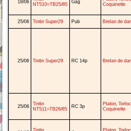
18/06
Gag
NT510=TB25/85
Coquinette
25/06
Tintin Super29
Pub
Brelan de da
25/06
Tintin Super29
RC 14p
Brelan de da
Tintin
Platon, Torlo
25/06
RC 3p
NT511=TB26/85
Coquinette
Tintin
Platon, Torlo