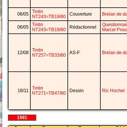
Tintin
06/05
Couverture
Brelan de 
NT243=TB19/80
Tintin
Questionnai
06/05
Rédactionnel
NT243=TB19/80
Marcel Prou
Tintin
12/08
AS-F
Brelan de 
NT257=TB33/80
Tintin
18/11
Dessin
Ric Hochet
NT271=TB47/80
1981