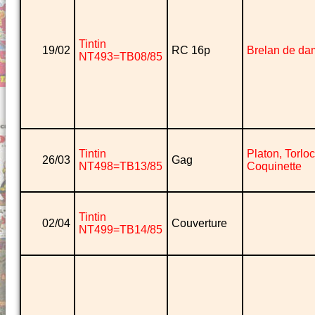
Tintin
19/02
RC 16p
Brelan de da
NT493=TB08/85
Tintin
Platon, Torlo
26/03
Gag
NT498=TB13/85
Coquinette
Tintin
02/04
Couverture
NT499=TB14/85