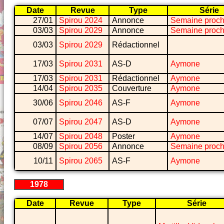
Date
Revue
Type
Série
27/01
Spirou 2024
Annonce
Semaine proch
03/03
Spirou 2029
Annonce
Semaine proch
03/03
Spirou 2029
Rédactionnel
17/03
Spirou 2031
AS-D
Aymone
17/03
Spirou 2031
Rédactionnel
Aymone
14/04
Spirou 2035
Couverture
Aymone
30/06
Spirou 2046
AS-F
Aymone
07/07
Spirou 2047
AS-D
Aymone
14/07
Spirou 2048
Poster
Aymone
08/09
Spirou 2056
Annonce
Semaine proch
10/11
Spirou 2065
AS-F
Aymone
1978
Date
Revue
Type
Série