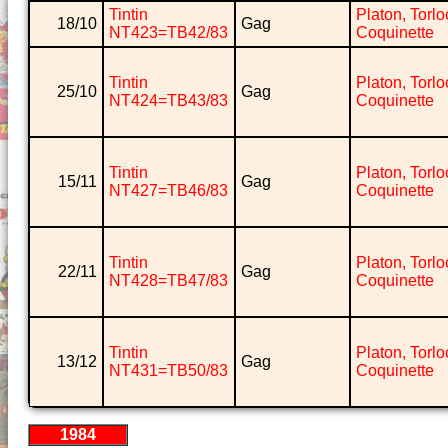
Tintin
Platon, Torlo
18/10
Gag
NT423=TB42/83
Coquinette
Tintin
Platon, Torlo
25/10
Gag
NT424=TB43/83
Coquinette
Tintin
Platon, Torlo
15/11
Gag
NT427=TB46/83
Coquinette
Tintin
Platon, Torlo
22/11
Gag
NT428=TB47/83
Coquinette
Tintin
Platon, Torlo
13/12
Gag
NT431=TB50/83
Coquinette
1984