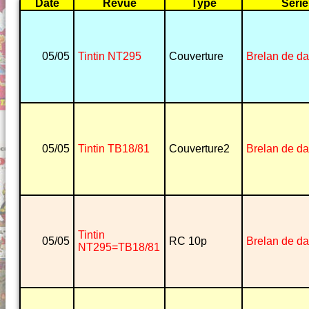
Date
Revue
Type
Série
05/05
Tintin NT295
Couverture
Brelan de d
05/05
Tintin TB18/81
Couverture2
Brelan de d
Tintin
05/05
RC 10p
Brelan de d
NT295=TB18/81