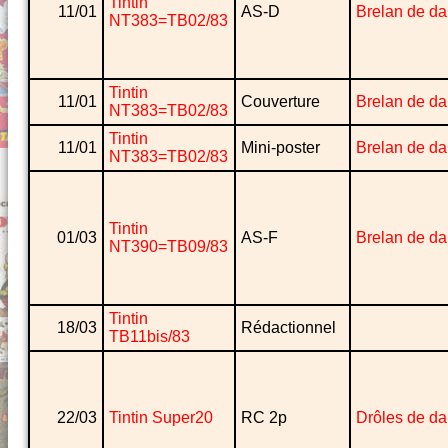
Tintin
11/01
AS-D
Brelan de d
NT383=TB02/83
Tintin
11/01
Couverture
Brelan de d
NT383=TB02/83
Tintin
11/01
Mini-poster
Brelan de d
NT383=TB02/83
Tintin
01/03
AS-F
Brelan de d
NT390=TB09/83
Tintin
18/03
Rédactionnel
TB11bis/83
22/03
Tintin Super20
RC 2p
Drôles de d