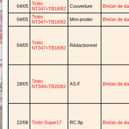
Tintin
04/05
Couverture
Brelan de d
NT347=TB18/82
Tintin
04/05
Mini-poster
Brelan de d
NT347=TB18/82
Tintin
04/05
Rédactionnel
NT347=TB18/82
Tintin
18/05
AS-F
Brelan de d
NT349=TB20/82
22/06
Tintin Super17
RC 8p
Brelan de d