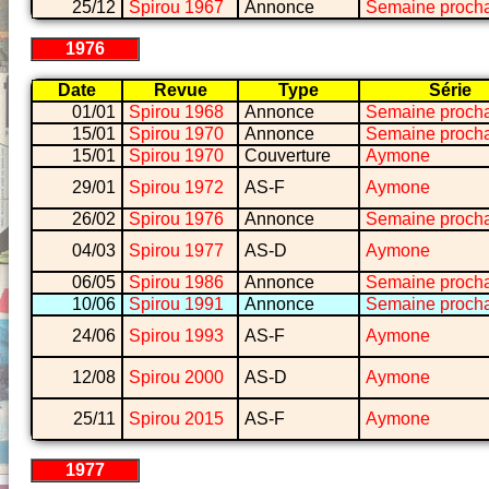
25/12
Spirou 1967
Annonce
Semaine proch
1976
Date
Revue
Type
Série
01/01
Spirou 1968
Annonce
Semaine proch
15/01
Spirou 1970
Annonce
Semaine proch
15/01
Spirou 1970
Couverture
Aymone
29/01
Spirou 1972
AS-F
Aymone
26/02
Spirou 1976
Annonce
Semaine proch
04/03
Spirou 1977
AS-D
Aymone
06/05
Spirou 1986
Annonce
Semaine proch
10/06
Spirou 1991
Annonce
Semaine proch
24/06
Spirou 1993
AS-F
Aymone
12/08
Spirou 2000
AS-D
Aymone
25/11
Spirou 2015
AS-F
Aymone
1977