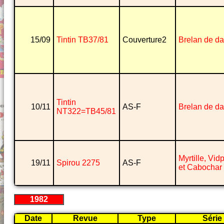
15/09
Tintin TB37/81
Couverture2
Brelan de d
Tintin
10/11
AS-F
Brelan de d
NT322=TB45/81
Myrtille, Vi
19/11
Spirou 2275
AS-F
et Cabochar
1982
Date
Revue
Type
Série