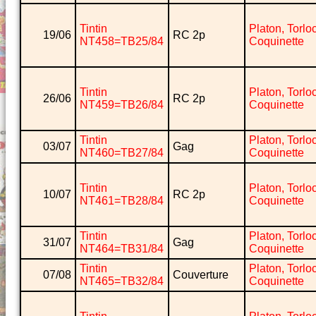
Tintin
Platon, Torlo
19/06
RC 2p
NT458=TB25/84
Coquinette
Tintin
Platon, Torlo
26/06
RC 2p
NT459=TB26/84
Coquinette
Tintin
Platon, Torlo
03/07
Gag
NT460=TB27/84
Coquinette
Tintin
Platon, Torlo
10/07
RC 2p
NT461=TB28/84
Coquinette
Tintin
Platon, Torlo
31/07
Gag
NT464=TB31/84
Coquinette
Tintin
Platon, Torlo
07/08
Couverture
NT465=TB32/84
Coquinette