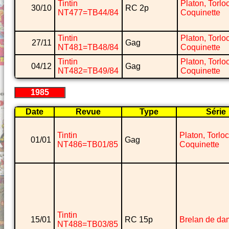
Tintin
Platon, Torlo
30/10
RC 2p
NT477=TB44/84
Coquinette
Tintin
Platon, Torlo
27/11
Gag
NT481=TB48/84
Coquinette
Tintin
Platon, Torlo
04/12
Gag
NT482=TB49/84
Coquinette
1985
Date
Revue
Type
Série
Tintin
Platon, Torlo
01/01
Gag
NT486=TB01/85
Coquinette
Tintin
15/01
RC 15p
Brelan de da
NT488=TB03/85