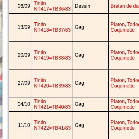
Tintin
06/09
Dessin
Brelan de d
NT417=TB36/83
Tintin
Platon, Torlo
13/09
Gag
NT418=TB37/83
Coquinette
Tintin
Platon, Torlo
20/09
Gag
NT419=TB38/83
Coquinette
Tintin
Platon, Torlo
27/09
Gag
NT420=TB39/83
Coquinette
Tintin
Platon, Torlo
04/10
Gag
NT421=TB40/83
Coquinette
Tintin
Platon, Torlo
11/10
Gag
NT422=TB41/83
Coquinette