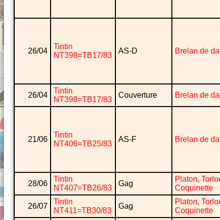
Tintin
26/04
AS-D
Brelan de d
NT398=TB17/83
Tintin
26/04
Couverture
Brelan de d
NT398=TB17/83
Tintin
21/06
AS-F
Brelan de d
NT406=TB25/83
Tintin
Platon, Torlo
28/06
Gag
NT407=TB26/83
Coquinette
Tintin
Platon, Torlo
26/07
Gag
NT411=TB30/83
Coquinette