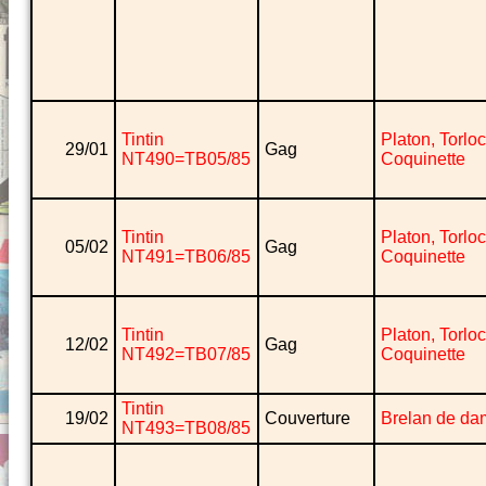
Tintin
Platon, Torlo
29/01
Gag
NT490=TB05/85
Coquinette
Tintin
Platon, Torlo
05/02
Gag
NT491=TB06/85
Coquinette
Tintin
Platon, Torlo
12/02
Gag
NT492=TB07/85
Coquinette
Tintin
19/02
Couverture
Brelan de da
NT493=TB08/85