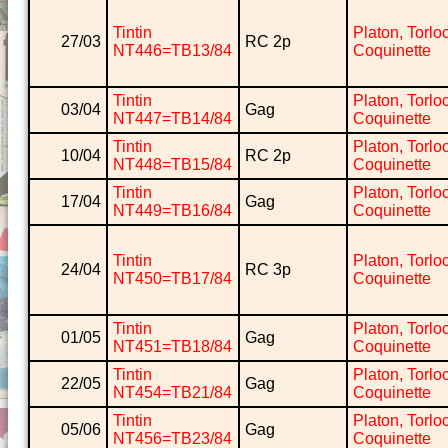
Tintin
Platon, Torlo
27/03
RC 2p
NT446=TB13/84
Coquinette
Tintin
Platon, Torlo
03/04
Gag
NT447=TB14/84
Coquinette
Tintin
Platon, Torlo
10/04
RC 2p
NT448=TB15/84
Coquinette
Tintin
Platon, Torlo
17/04
Gag
NT449=TB16/84
Coquinette
Tintin
Platon, Torlo
24/04
RC 3p
NT450=TB17/84
Coquinette
Tintin
Platon, Torlo
01/05
Gag
NT451=TB18/84
Coquinette
Tintin
Platon, Torlo
22/05
Gag
NT454=TB21/84
Coquinette
Tintin
Platon, Torlo
05/06
Gag
NT456=TB23/84
Coquinette