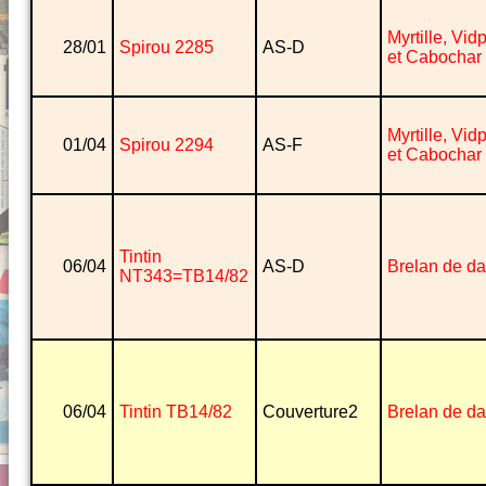
Myrtille, Vi
28/01
Spirou 2285
AS-D
et Cabochar
Myrtille, Vi
01/04
Spirou 2294
AS-F
et Cabochar
Tintin
06/04
AS-D
Brelan de d
NT343=TB14/82
06/04
Tintin TB14/82
Couverture2
Brelan de d