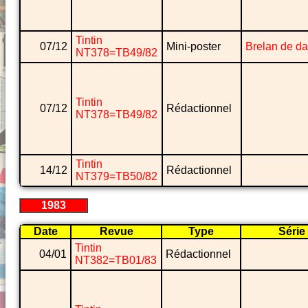
Tintin
07/12
Mini-poster
Brelan de d
NT378=TB49/82
Tintin
07/12
Rédactionnel
NT378=TB49/82
Tintin
14/12
Rédactionnel
NT379=TB50/82
1983
Date
Revue
Type
Série
Tintin
04/01
Rédactionnel
NT382=TB01/83