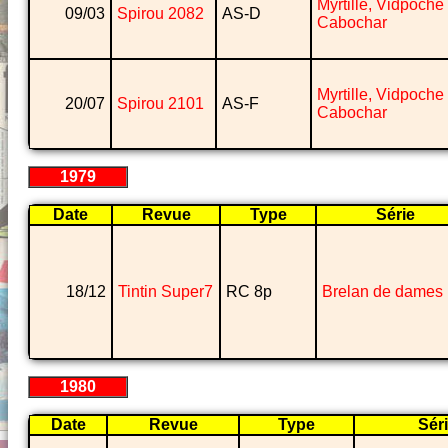
Myrtille, Vidpoche 
09/03
Spirou 2082
AS-D
Cabochar
Myrtille, Vidpoche 
20/07
Spirou 2101
AS-F
Cabochar
1979
Date
Revue
Type
Série
18/12
Tintin Super7
RC 8p
Brelan de dames
1980
Date
Revue
Type
Sér