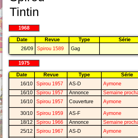
Tintin
1968
Date
Revue
Type
Série
26/09
Spirou 1589
Gag
1975
Date
Revue
Type
Série
16/10
Spirou 1957
AS-D
Aymone
16/10
Spirou 1957
Annonce
Semaine proch
16/10
Spirou 1957
Couverture
Aymone
30/10
Spirou 1959
AS-F
Aymone
18/12
Spirou 1966
Annonce
Semaine proch
25/12
Spirou 1967
AS-D
Aymone