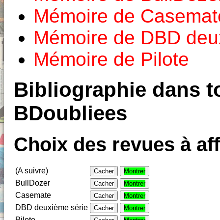
Mémoire de Casemat
Mémoire de DBD deux
Mémoire de Pilote
Bibliographie dans to
BDoubliees
Choix des revues à aff
(A suivre)
Cacher
Montrer
BullDozer
Cacher
Montrer
Casemate
Cacher
Montrer
DBD deuxième série
Cacher
Montrer
Pilote