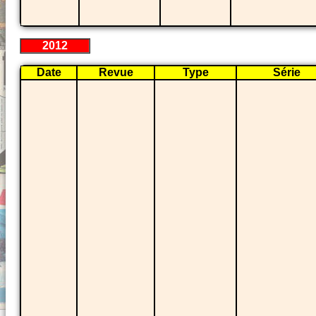
2012
Date
Revue
Type
Série