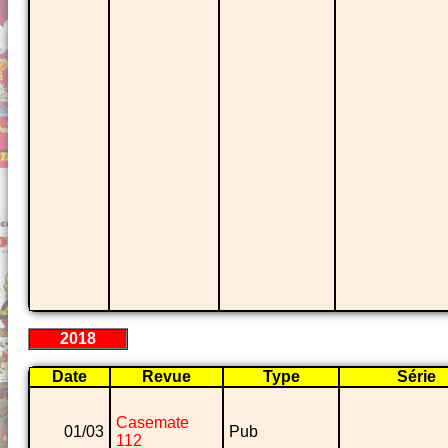
2018
Date
Revue
Type
Série
Casemate
01/03
Pub
112