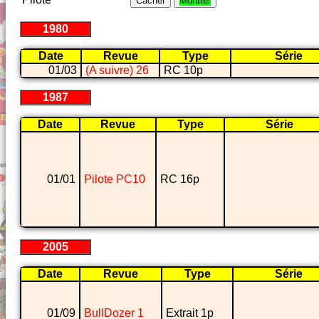
Cacher
Montrer
1980
Date
Revue
Type
Série
01/03
(A suivre) 26
RC 10p
1987
Date
Revue
Type
Série
01/01
Pilote PC10
RC 16p
2005
Date
Revue
Type
Série
01/09
BullDozer 1
Extrait 1p