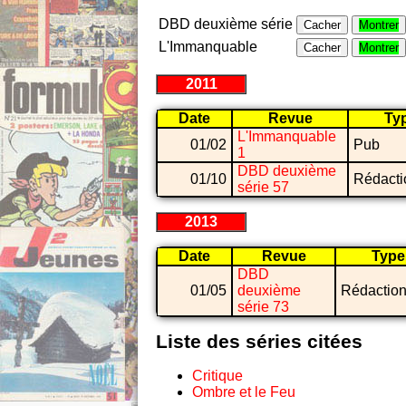
DBD deuxième série
Cacher
Montrer
L'Immanquable
Cacher
Montrer
2011
Date
Revue
Ty
L'Immanquable
01/02
Pub
1
DBD deuxième
01/10
Rédacti
série 57
2013
Date
Revue
Type
DBD
01/05
deuxième
Rédaction
série 73
Liste des séries citées
Critique
Ombre et le Feu