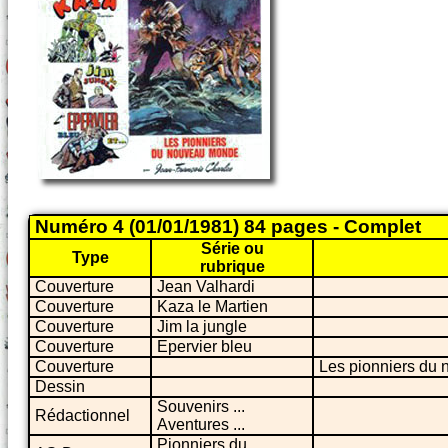
Numéro 4 (01/01/1981) 84 pages - Complet
Série ou
Type
rubrique
Couverture
Jean Valhardi
Couverture
Kaza le Martien
Couverture
Jim la jungle
Couverture
Epervier bleu
Couverture
Les pionniers du
Dessin
Souvenirs ...
Rédactionnel
Aventures ...
Pionniers du