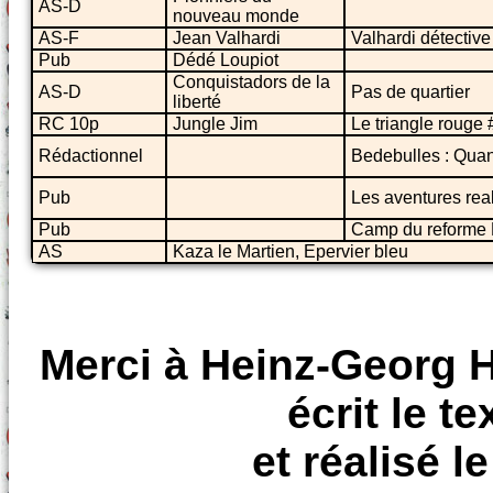
AS-D
nouveau monde
AS-F
Jean Valhardi
Valhardi détective
Pub
Dédé Loupiot
Conquistadors de la
AS-D
Pas de quartier
liberté
RC 10p
Jungle Jim
Le triangle rouge
Rédactionnel
Bedebulles : Qua
Pub
Les aventures real
Pub
Camp du reforme
AS
Kaza le Martien, Epervier bleu
Merci à Heinz-Georg H
écrit le t
et réalisé l