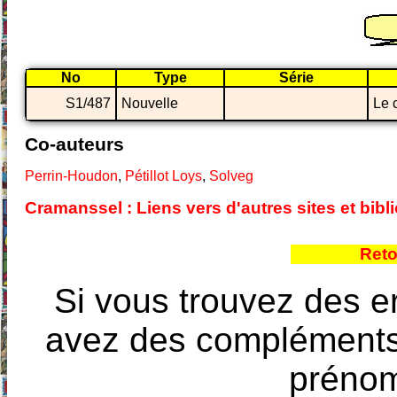
No
Type
Série
S1/487
Nouvelle
Le 
Co-auteurs
Perrin-Houdon
,
Pétillot Loys
,
Solveg
Cramanssel : Liens vers d'autres sites et bi
Reto
Si vous trouvez des e
avez des compléments à
prénoms