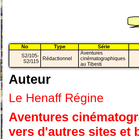
No
Type
Série
Aventures
S2/105-
Rédactionnel
cinématographiques
S2/115
au Tibesti
Auteur
Le Henaff Régine
Aventures cinématogra
vers d'autres sites et 