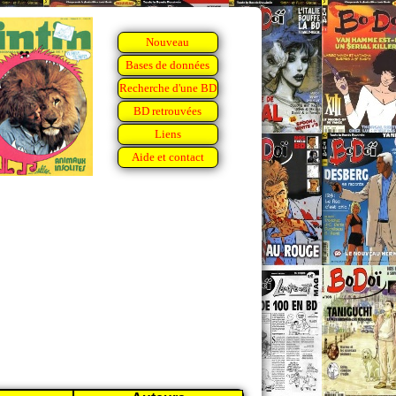
Nouveau
Bases de données
Recherche d'une BD
BD retrouvées
Liens
Aide et contact