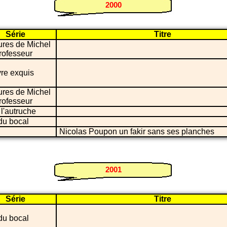
2000
Série
Titre
ures de Michel
professeur
re exquis
ures de Michel
professeur
 l'autruche
du bocal
Nicolas Poupon un fakir sans ses planches
2001
Série
Titre
du bocal