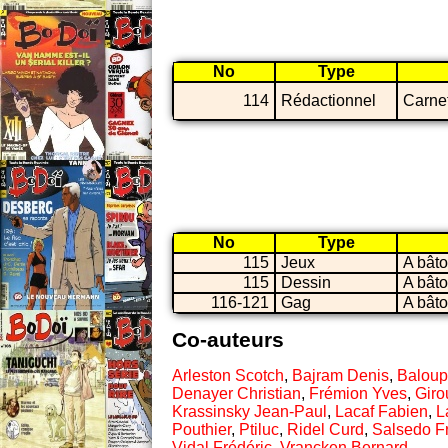
No
Type
114
Rédactionnel
Carne
No
Type
115
Jeux
A bât
115
Dessin
A bât
116-121
Gag
A bât
Co-auteurs
Arleston Scotch
,
Bajram Denis
,
Baloup
Denayer Christian
,
Frémion Yves
,
Giro
Krassinsky Jean-Paul
,
Lacaf Fabien
,
L
Pouthier
,
Ptiluc
,
Ridel Curd
,
Salsedo F
Vidal Frédéric
,
Vrancken Bernard