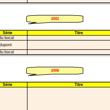
2002
Série
Titre
du bocal
dupont
du bocal
2006
Série
Titre