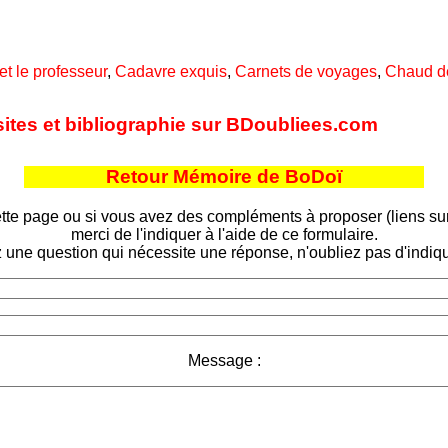
t le professeur
,
Cadavre exquis
,
Carnets de voyages
,
Chaud d
sites et bibliographie sur BDoubliees.com
Retour Mémoire de BoDoï
tte page ou si vous avez des compléments à proposer (liens sur d
merci de l'indiquer à l'aide de ce formulaire.
 une question qui nécessite une réponse, n'oubliez pas d'indiqu
Message :