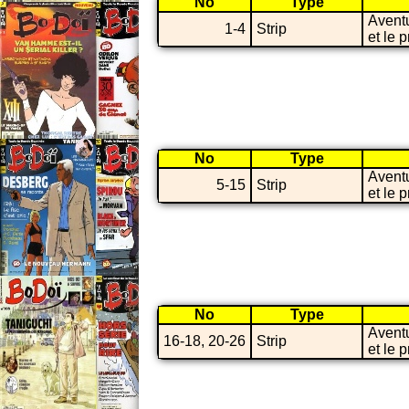
No
Type
Avent
1-4
Strip
et le 
No
Type
Avent
5-15
Strip
et le 
No
Type
Avent
16-18, 20-26
Strip
et le 