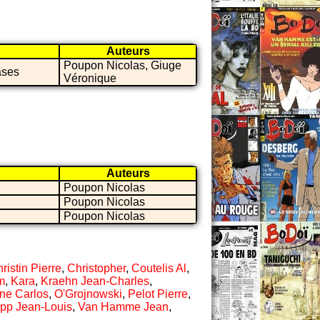
Auteurs
Poupon Nicolas, Giuge
ases
Véronique
Auteurs
Poupon Nicolas
Poupon Nicolas
Poupon Nicolas
ristin Pierre
,
Christopher
,
Coutelis Al
,
m
,
Kara
,
Kraehn Jean-Charles
,
ne Carlos
,
O'Grojnowski
,
Pelot Pierre
,
ipp Jean-Louis
,
Van Hamme Jean
,