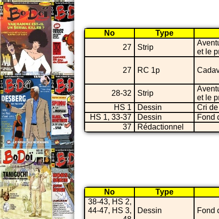
No
Type
Avent
27
Strip
et le 
27
RC 1p
Cadav
Avent
28-32
Strip
et le 
HS 1
Dessin
Cri de
HS 1, 33-37
Dessin
Fond 
37
Rédactionnel
No
Type
38-43, HS 2,
44-47, HS 3,
Dessin
Fond 