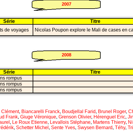
2007
Série
Titre
ts de voyages
Nicolas Poupon explore le Mali de cases en c
2008
Série
Titre
ons rompus
ons rompus
ons rompus
 Clément
,
Biancarelli Franck
,
Boudjellal Farid
,
Brunel Roger
,
Ch
ud Frank
,
Giuge Véronique
,
Grenson Olivier
,
Hérenguel Eric
,
Ji
aurel
,
Le Roux Etienne
,
Levallois Stéphane
,
Martens Thierry
,
Ni
rédérik
,
Schetter Michel
,
Sente Yves
,
Swysen Bernard
,
Téhy
,
Tr