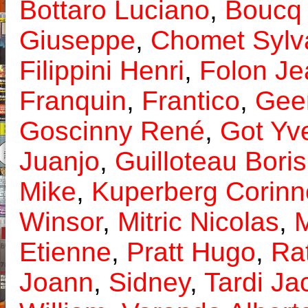
Bottaro Luciano
,
Boucq 
Giuseppe
,
Chomet Sylv
Filippini Henri
,
Folon Je
Franquin
,
Frantico
,
Gee
Goscinny René
,
Got Yv
Juanjo
,
Guilloteau Boris
Mike
,
Kuperberg Corinn
Winsor
,
Mitric Nicolas
,
M
Etienne
,
Pratt Hugo
,
Rat
Joann
,
Sidney
,
Tardi Ja