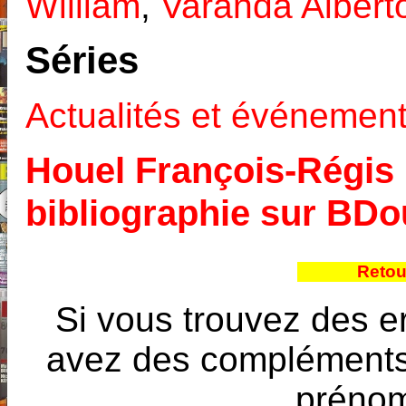
William
,
Varanda Albert
Séries
Actualités et événemen
Houel François-Régis :
bibliographie sur BD
Retou
Si vous trouvez des e
avez des compléments à
prénoms