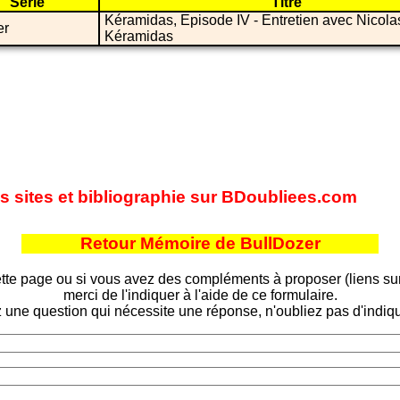
Série
Titre
Kéramidas, Episode IV - Entretien avec Nicola
er
Kéramidas
es sites et bibliographie sur BDoubliees.com
Retour Mémoire de BullDozer
tte page ou si vous avez des compléments à proposer (liens sur d
merci de l'indiquer à l'aide de ce formulaire.
 une question qui nécessite une réponse, n'oubliez pas d'indiqu