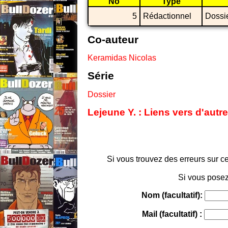
No
Type
5
Rédactionnel
Dossi
Co-auteur
Keramidas Nicolas
Série
Dossier
Lejeune Y. : Liens vers d'autr
Si vous trouvez des erreurs sur ce
Si vous posez
Nom (facultatif):
Mail (facultatif) :