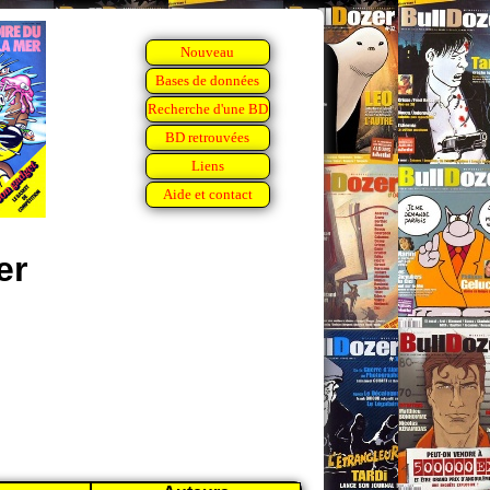
Nouveau
Bases de données
Recherche d'une BD
BD retrouvées
Liens
Aide et contact
er