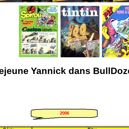
ejeune Yannick dans BullDoz
2006