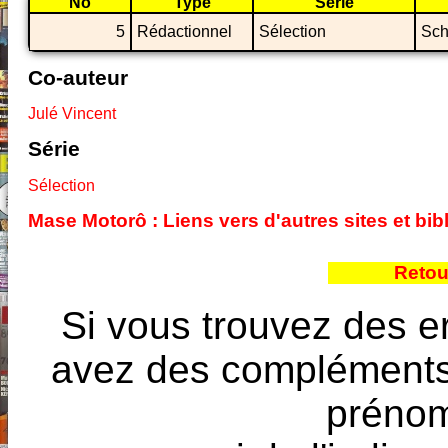
No
Type
Série
5
Rédactionnel
Sélection
Sch
Co-auteur
Julé Vincent
Série
Sélection
Mase Motorô : Liens vers d'autres sites et bi
Retou
Si vous trouvez des e
avez des compléments à
prénoms