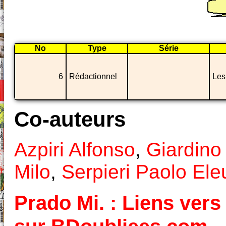
No
Type
Série
6
Rédactionnel
Les
Co-auteurs
Azpiri Alfonso
,
Giardino 
Milo
,
Serpieri Paolo Eleu
Prado Mi. : Liens vers 