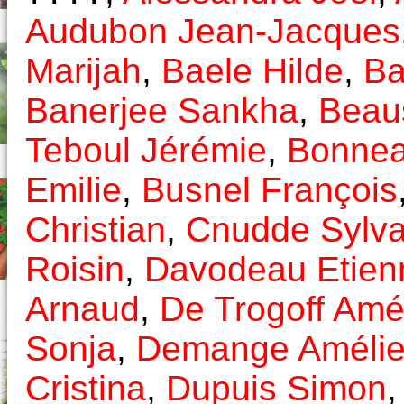
Audubon Jean-Jacques
Marijah
,
Baele Hilde
,
Ba
Banerjee Sankha
,
Beaus
Teboul Jérémie
,
Bonnea
Emilie
,
Busnel François
Christian
,
Cnudde Sylva
Roisin
,
Davodeau Etien
Arnaud
,
De Trogoff Amé
Sonja
,
Demange Améli
Cristina
,
Dupuis Simon