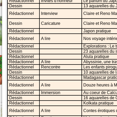
Rédactionnel
Invités d'honneur
Le parfum du Jap
Dessin
13 aquarelles du J
Rédactionnel
Interview
Claire et Reno Ma
Dessin
Caricature
Claire et Reno Ma
Rédactionnel
Japon pratique
Rédactionnel
A lire
Nos voyage intéri
Rédactionnel
Explorations : Le 
Dessin
23 aquarelles du 
Rédactionnel
Alula pratique
Rédactionnel
A lire
Abyssinie, une tr
Rédactionnel
Rencontre
Les enfants pirogu
Dessin
10 aquarelles de la
Rédactionnel
Madagascar prati
Rédactionnel
A lire
Douze heures à 
Rédactionnel
Immersion
Au coeur de Calcu
Dessin
16 aquarelles de
Rédactionnel
Kolkata pratique
Rédactionnel
A lire
Contes érotiques d