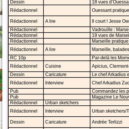
Dessin
18 vues d’Ouessa
Rédactionnel
Ouessant pratiqu
Rédactionnel
A lire
Il court ! Jesse O
Rédactionnel
Vadrouille : Marse
Rédactionnel
19 vues de Marsei
Rédactionnel
Marseille pratique
Rédactionnel
A lire
Marseille, balade
RC 10p
Par-delà les Morn
Rédactionnel
Cuisine
Apicius, Clermont
Dessin
Caricature
Le chef Arkadius 
Rédactionnel
Interview
Chef Arkadius Zu
Pub
Commandez les p
Pub
Magazine Le Nou
Rédactionnel
Urban sketchers
Rédactionnel
Interview
Urban sketchers/To
Dessin
Caricature
Andrée Terlizzi