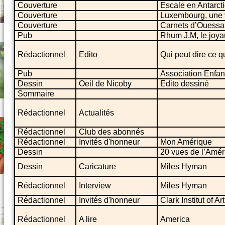
Couverture
Escale en Antarct
Couverture
Luxembourg, une v
Couverture
Carnets d’Ouessa
Pub
Rhum J.M, le joya
Rédactionnel
Edito
Qui peut dire ce 
Pub
Association Enfan
Dessin
Oeil de Nicoby
Edito dessiné
Sommaire
Rédactionnel
Actualités
Rédactionnel
Club des abonnés
Rédactionnel
Invités d'honneur
Mon Amérique
Dessin
20 vues de l’Amér
Dessin
Caricature
Miles Hyman
Rédactionnel
Interview
Miles Hyman
Rédactionnel
Invités d'honneur
Clark Institut of Ar
Rédactionnel
A lire
America