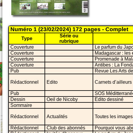
Numéro 1 (23/02/2024) 172 pages - Complet
Série ou
Type
rubrique
Couverture
Le parfum du Jap
Couverture
Madagascar : les 
Couverture
Promenade à Mal
Couverture
Antibes : La Fon
Pub
Revue Les Arts d
Rédactionnel
Edito
Carnets d’ailleurs 
Pub
SOS Méditterrané
Dessin
Oeil de Nicoby
Edito dessiné
Sommaire
Rédactionnel
Actualités
Toutes les images,
Rédactionnel
Club des abonnés
Pourquoi vous ab