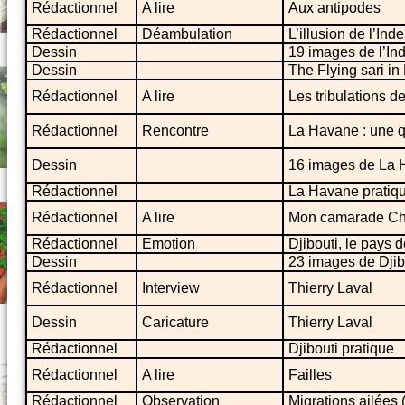
Rédactionnel
A lire
Aux antipodes
Rédactionnel
Déambulation
L’illusion de l’Inde
Dessin
19 images de l’In
Dessin
The Flying sari in
Rédactionnel
A lire
Les tribulations d
Rédactionnel
Rencontre
La Havane : une q
Dessin
16 images de La
Rédactionnel
La Havane pratiq
Rédactionnel
A lire
Mon camarade Ch
Rédactionnel
Emotion
Djibouti, le pays 
Dessin
23 images de Djib
Rédactionnel
Interview
Thierry Laval
Dessin
Caricature
Thierry Laval
Rédactionnel
Djibouti pratique
Rédactionnel
A lire
Failles
Rédactionnel
Observation
Migrations ailées (