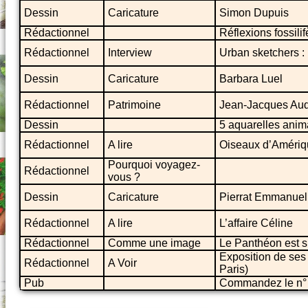
Dessin
Caricature
Simon Dupuis
Rédactionnel
Réflexions fossilif
Rédactionnel
Interview
Urban sketchers :
Dessin
Caricature
Barbara Luel
Rédactionnel
Patrimoine
Jean-Jacques Aud
Dessin
5 aquarelles anim
Rédactionnel
A lire
Oiseaux d’Amériq
Pourquoi voyagez-
Rédactionnel
vous ?
Dessin
Caricature
Pierrat Emmanuel
Rédactionnel
A lire
L’affaire Céline
Rédactionnel
Comme une image
Le Panthéon est su
Exposition de ses
Rédactionnel
A Voir
Paris)
Pub
Commandez le n°