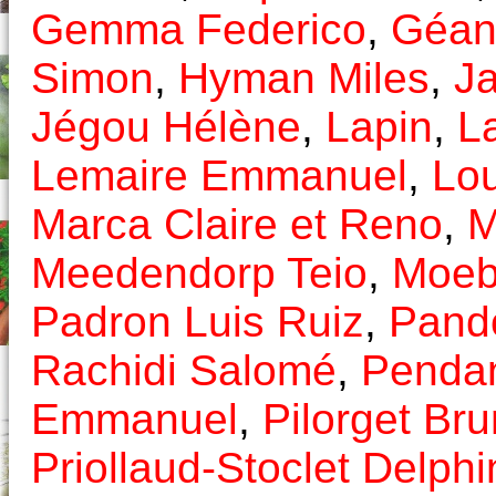
Gemma Federico
,
Géant
Simon
,
Hyman Miles
,
J
Jégou Hélène
,
Lapin
,
L
Lemaire Emmanuel
,
Lou
Marca Claire et Reno
,
M
Meedendorp Teio
,
Moeb
Padron Luis Ruiz
,
Pando
Rachidi Salomé
,
Penda
Emmanuel
,
Pilorget Br
Priollaud-Stoclet Delphi