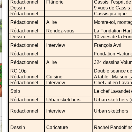
Rédactionnel
Flânerie
Cassis, l’esprit de
Dessin
9 vues de Cassis
Rédactionnel
Cassis pratique
Rédactionnel
A lire
Montre-toi, monta
Rédactionnel
Rendez-vous
La Fondation Har
Dessin
10 vues de la Fo
Rédactionnel
Interview
François Avril
Rédactionnel
Fondation Hartun
Rédactionnel
A lire
324 dessins Volum
RC 10p
Double séance d
Rédactionnel
Cuisine
A table : Maison 
Rédactionnel
Interview
Chef Julien Lavan
Strip
Le chef Lavandet 
Rédactionnel
Urban sketchers
Urban sketchers 
Rédactionnel
Interview
Urban sketchers :
Dessin
Caricature
Rachel Pandolfino