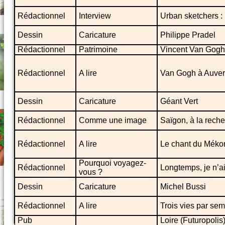
Rédactionnel
Interview
Urban sketchers : 
Dessin
Caricature
Philippe Pradel
Rédactionnel
Patrimoine
Vincent Van Gogh
Rédactionnel
A lire
Van Gogh à Auvers
Dessin
Caricature
Géant Vert
Rédactionnel
Comme une image
Saïgon, à la reche
Rédactionnel
A lire
Le chant du Méko
Pourquoi voyagez-
Rédactionnel
Longtemps, je n’a
vous ?
Dessin
Caricature
Michel Bussi
Rédactionnel
A lire
Trois vies par se
Pub
Loire (Futuropolis