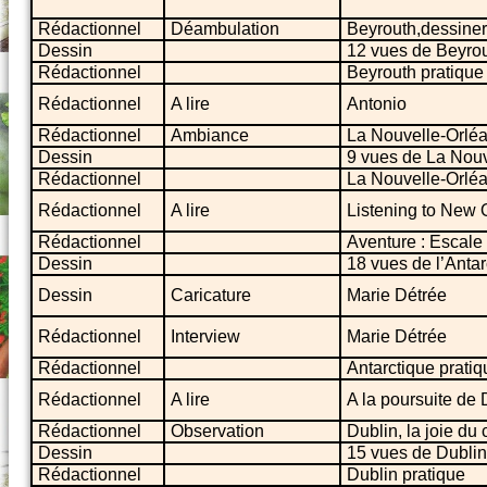
Rédactionnel
Déambulation
Beyrouth,dessiner 
Dessin
12 vues de Beyro
Rédactionnel
Beyrouth pratique
Rédactionnel
A lire
Antonio
Rédactionnel
Ambiance
La Nouvelle-Orléa
Dessin
9 vues de La Nouv
Rédactionnel
La Nouvelle-Orléa
Rédactionnel
A lire
Listening to New 
Rédactionnel
Aventure : Escale
Dessin
18 vues de l’Antar
Dessin
Caricature
Marie Détrée
Rédactionnel
Interview
Marie Détrée
Rédactionnel
Antarctique pratiq
Rédactionnel
A lire
A la poursuite de 
Rédactionnel
Observation
Dublin, la joie du 
Dessin
15 vues de Dublin
Rédactionnel
Dublin pratique