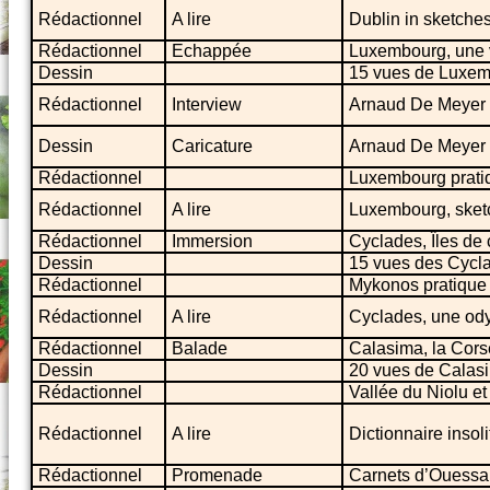
Rédactionnel
A lire
Dublin in sketches
Rédactionnel
Echappée
Luxembourg, une v
Dessin
15 vues de Luxe
Rédactionnel
Interview
Arnaud De Meyer
Dessin
Caricature
Arnaud De Meyer
Rédactionnel
Luxembourg prati
Rédactionnel
A lire
Luxembourg, sket
Rédactionnel
Immersion
Cyclades, Îles de
Dessin
15 vues des Cycl
Rédactionnel
Mykonos pratique
Rédactionnel
A lire
Cyclades, une od
Rédactionnel
Balade
Calasima, la Cor
Dessin
20 vues de Calasi
Rédactionnel
Vallée du Niolu e
Rédactionnel
A lire
Dictionnaire insol
Rédactionnel
Promenade
Carnets d’Ouessa