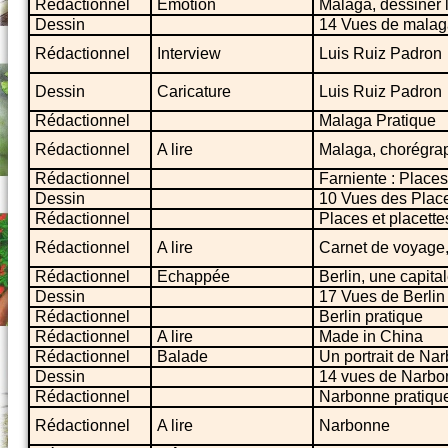
Rédactionnel
Emotion
Malaga, dessiner 
Dessin
14 Vues de malag
Rédactionnel
Interview
Luis Ruiz Padron
Dessin
Caricature
Luis Ruiz Padron
Rédactionnel
Malaga Pratique
Rédactionnel
A lire
Malaga, chorégrap
Rédactionnel
Farniente : Places
Dessin
10 Vues des Place
Rédactionnel
Places et placett
Rédactionnel
A lire
Carnet de voyage
Rédactionnel
Echappée
Berlin, une capit
Dessin
17 Vues de Berlin
Rédactionnel
Berlin pratique
Rédactionnel
A lire
Made in China
Rédactionnel
Balade
Un portrait de Na
Dessin
14 vues de Narbo
Rédactionnel
Narbonne pratiqu
Rédactionnel
A lire
Narbonne