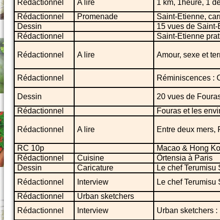
Rédactionnel
A lire
1 km, 1heure, 1 d
Rédactionnel
Promenade
Saint-Etienne, car
Dessin
15 vues de Saint-
Rédactionnel
Saint-Etienne pra
Rédactionnel
A lire
Amour, sexe et te
Rédactionnel
Réminiscences : 
Dessin
20 vues de Fouras
Rédactionnel
Fouras et les envi
Rédactionnel
A lire
Entre deux mers,
RC 10p
Macao & Hong K
Rédactionnel
Cuisine
Örtensia à Paris
Dessin
Caricature
Le chef Terumisu 
Rédactionnel
Interview
Le chef Terumisu 
Rédactionnel
Urban sketchers
Rédactionnel
Interview
Urban sketchers :