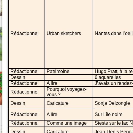
Rédactionnel
Urban sketchers
Nantes dans l’oeil
Rédactionnel
Patrimoine
Hugo Pratt, à la r
Dessin
6 aquarelles
Rédactionnel
A lire
J’avais un rendez
Pourquoi voyagez-
Rédactionnel
vous ?
Dessin
Caricature
Sonja Delzongle
Rédactionnel
A lire
Sur l’île noire
Rédactionnel
Comme une image
Sieste sur le lac
Dessin
Caricature
Jean-Denis Pend