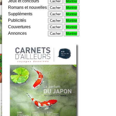
Jeux et concours
Cacher
Montrer
Romans et nouvelles
Cacher
Montrer
Suppléments
Cacher
Montrer
Publicités
Cacher
Montrer
Couvertures
Cacher
Montrer
Annonces
Cacher
Montrer