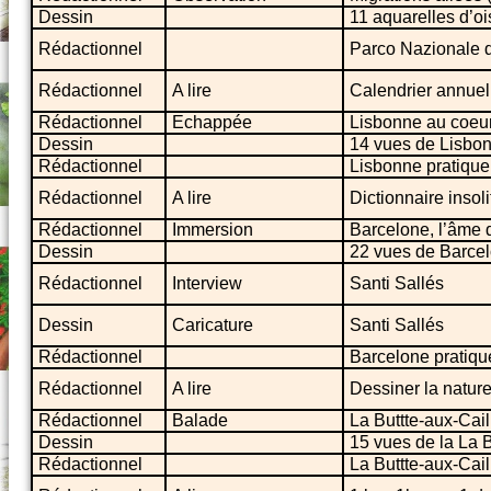
Dessin
11 aquarelles d’o
Rédactionnel
Parco Nazionale d
Rédactionnel
A lire
Calendrier annuel 
Rédactionnel
Echappée
Lisbonne au coeu
Dessin
14 vues de Lisbo
Rédactionnel
Lisbonne pratique
Rédactionnel
A lire
Dictionnaire insol
Rédactionnel
Immersion
Barcelone, l’âme d
Dessin
22 vues de Barce
Rédactionnel
Interview
Santi Sallés
Dessin
Caricature
Santi Sallés
Rédactionnel
Barcelone pratiqu
Rédactionnel
A lire
Dessiner la nature
Rédactionnel
Balade
La Buttte-aux-Cai
Dessin
15 vues de la La B
Rédactionnel
La Buttte-aux-Cail