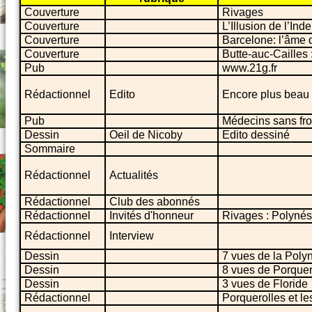
Couverture
Rivages
Couverture
L’Illusion de l’Inde
Couverture
Barcelone: l’âme d
Couverture
Butte-auc-Cailles
Pub
www.21g.fr
Rédactionnel
Edito
Encore plus beau 
Pub
Médecins sans fro
Dessin
Oeil de Nicoby
Edito dessiné
Sommaire
Rédactionnel
Actualités
Rédactionnel
Club des abonnés
Rédactionnel
Invités d'honneur
Rivages : Polynési
Rédactionnel
Interview
Dessin
7 vues de la Poly
Dessin
8 vues de Porquero
Dessin
3 vues de Floride
Rédactionnel
Porquerolles et les