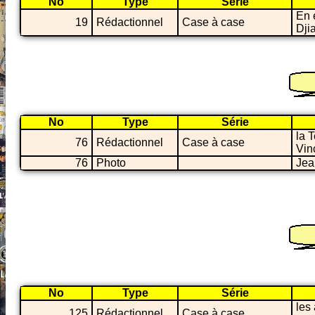
No
Type
Série
En 
19
Rédactionnel
Case à case
Dji
No
Type
Série
la T
76
Rédactionnel
Case à case
Vin
76
Photo
Jea
No
Type
Série
les
125
Rédactionnel
Case à case