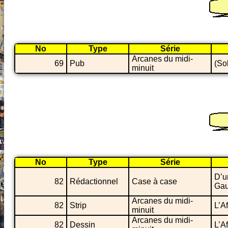
No
Type
Série
Arcanes du midi-
69
Pub
(Sol
minuit
No
Type
Série
D’u
82
Rédactionnel
Case à case
Gau
Arcanes du midi-
82
Strip
L’A
minuit
Arcanes du midi-
82
Dessin
L’A