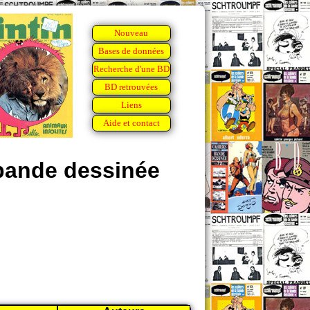
Nouveau
Bases de données
Recherche d'une BD
BD retrouvées
Liens
Aide et contact
bande dessinée