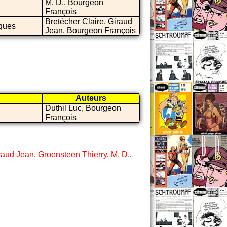
M. D., Bourgeon
François
Bretécher Claire, Giraud
iques
Jean, Bourgeon François
Auteurs
Duthil Luc, Bourgeon
François
raud Jean
,
Groensteen Thierry
,
M. D.
,