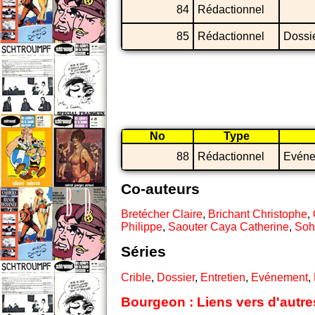
84
Rédactionnel
85
Rédactionnel
Dossi
No
Type
88
Rédactionnel
Evéne
Co-auteurs
Bretécher Claire
,
Brichant Christophe
,
Philippe
,
Saouter Caya Catherine
,
Soh
Séries
Crible
,
Dossier
,
Entretien
,
Evénement
,
Bourgeon : Liens vers d'autre