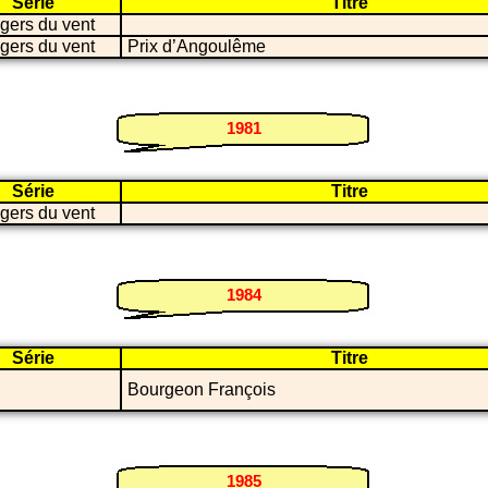
Série
Titre
gers du vent
gers du vent
Prix d’Angoulême
1981
Série
Titre
gers du vent
1984
Série
Titre
Bourgeon François
1985