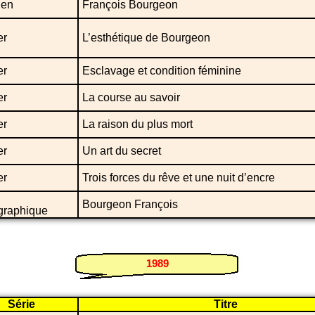
ien
François Bourgeon
er
L’esthétique de Bourgeon
er
Esclavage et condition féminine
er
La course au savoir
er
La raison du plus mort
er
Un art du secret
er
Trois forces du rêve et une nuit d’encre
Bourgeon François
ographique
1989
Série
Titre