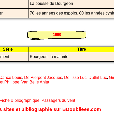
La pousse de Bourgeon
er
70 les années des espoirs, 80 les années cyn
1990
Série
Titre
ment
Bourgeon, la maturité
Cance Louis
,
De Pierpont Jacques
,
Dellisse Luc
,
Duthil Luc
,
Gi
et Philippe
,
Van Belle Anita
Fiche Bibliographique
,
Passagers du vent
s sites et bibliographie sur BDoubliees.com