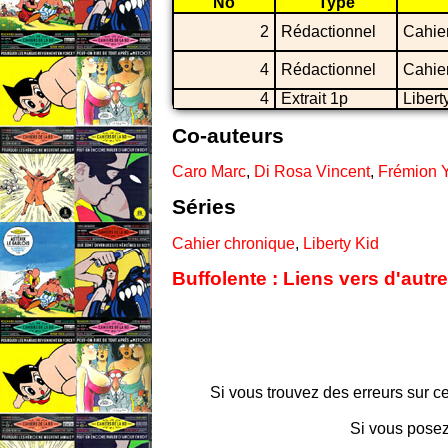
No
Type
2
Rédactionnel
Cahie
4
Rédactionnel
Cahie
4
Extrait 1p
Libert
Co-auteurs
Caro Marc
,
Di Rosa Vincent
,
Frémion 
Séries
Cahier chronique
,
Liberty Kid
Buffolente : Liens vers d'autr
Si vous trouvez des erreurs sur ce
Si vous posez