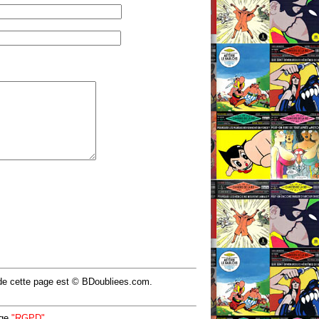
u de cette page est © BDoubliees.com.
age
"RGPD"