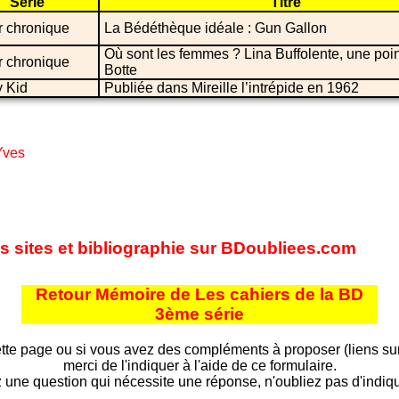
Série
Titre
r chronique
La Bédéthèque idéale : Gun Gallon
Où sont les femmes ? Lina Buffolente, une poin
r chronique
Botte
y Kid
Publiée dans Mireille l’intrépide en 1962
Yves
es sites et bibliographie sur BDoubliees.com
Retour Mémoire de Les cahiers de la BD
3ème série
tte page ou si vous avez des compléments à proposer (liens sur d
merci de l'indiquer à l'aide de ce formulaire.
 une question qui nécessite une réponse, n'oubliez pas d'indiqu