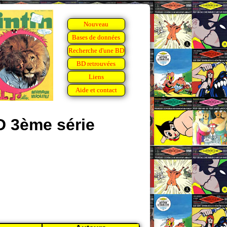
Nouveau
Bases de données
Recherche d'une BD
BD retrouvées
Liens
Aide et contact
D 3ème série