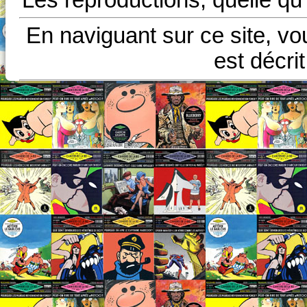
En naviguant sur ce site, vo
est décri