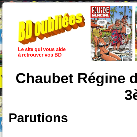
Le site qui vous aide
à retrouver vos BD
Chaubet Régine d
3
Parutions