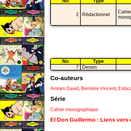
No
Type
Cahie
2
Rédactionnel
monog
No
Type
7
Dessin
Co-auteurs
Amram David
,
Bernière Vincent
,
Estoc
Série
Cahier monographique
El Don Guillermo : Liens vers 