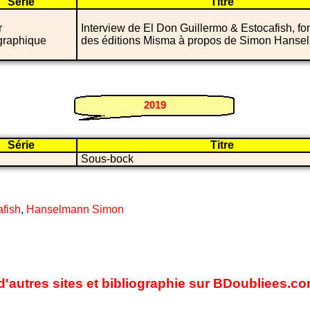
Série
Titre
r
Interview de El Don Guillermo & Estocafish, fo
raphique
des éditions Misma à propos de Simon Hanse
2019
Série
Titre
Sous-bock
afish
,
Hanselmann Simon
d'autres sites et bibliographie sur BDoubliees.c