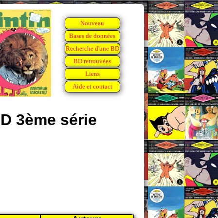
Nouveau
Bases de données
Recherche d'une BD
BD retrouvées
Liens
Aide et contact
BD 3ème série