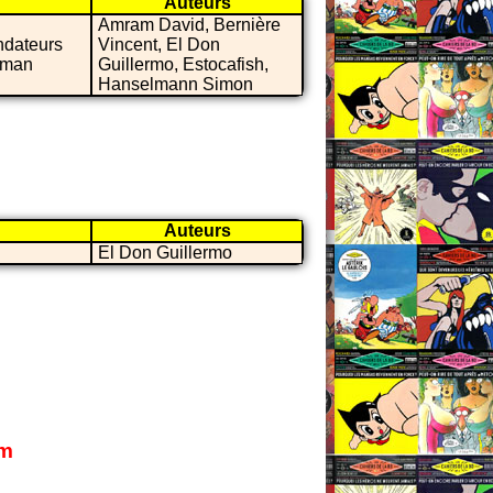
Auteurs
Amram David, Bernière
ndateurs
Vincent, El Don
lman
Guillermo, Estocafish,
Hanselmann Simon
Auteurs
El Don Guillermo
om