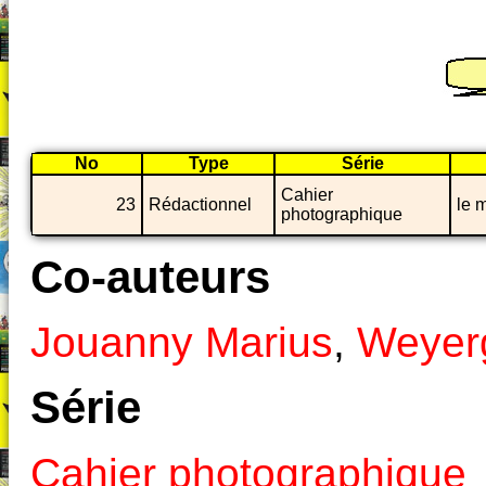
No
Type
Série
Cahier
23
Rédactionnel
le 
photographique
Co-auteurs
Jouanny Marius
,
Weyerg
Série
Cahier photographique