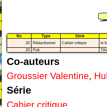
No
Type
Série
20
Rédactionnel
Cahier critique
le M
20
Pub
Tén
Co-auteurs
Groussier Valentine
,
Hu
Série
Cahier critique